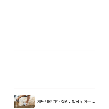
계단 내려가다 '철렁'... 발목 꺾이는 이
유