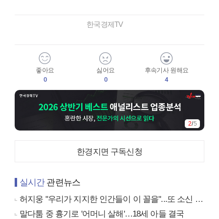
한국경제TV
좋아요
싫어요
후속기사 원해요
0
0
4
3
/
5
한경지면 구독신청
실시간
관련뉴스
허지웅 "우리가 지지한 인간들이 이 꼴을"...또 소신 발언
말다툼 중 흉기로 '어머니 살해'…18세 아들 결국