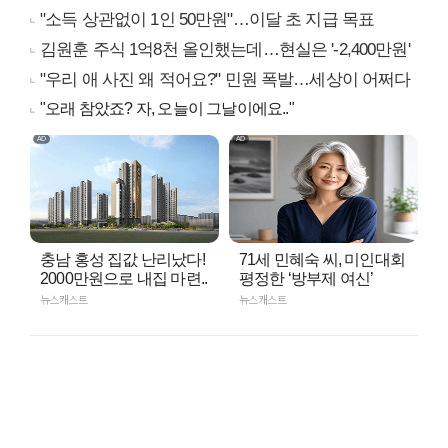
"소득 상관없이 1인 50만원"…이달 초 지급 목표
김원훈 주식 1억8천 올인했는데…현실은 '-2,400만원'
"우리 애 사진 왜 적어요?" 민원 폭발…세상이 어쩌다
"오래 참았죠? 자, 오늘이 그날이에요.."
충남 홍성 집값 난리났다!
71세 민혜숙 씨, 미인대회
2000만원으로 내집 마련..
평정한 ‘방부제 여신’
뉴스캐스트
뉴스캐스트