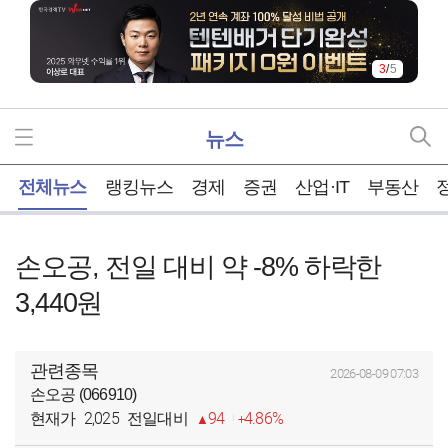
3
/
5
뉴스
홈
전체뉴스
랭킹뉴스
경제
증권
산업·IT
부동산
손오공, 전일 대비 약 -8% 하락한
3,440원
관련종목
2026-08-09 07:03
손오공 (066910)
2,025
94
4.86%
현재가
전일대비