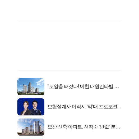
"로얄층 터졌다! 이천 대원칸타빌 잔
여세대 긴급 공개"
보험설계사 이직시 ‘억’대 프로모션!
키움에셋!
오산 신축 아파트, 선착순 ‘반값’ 분양
시작..