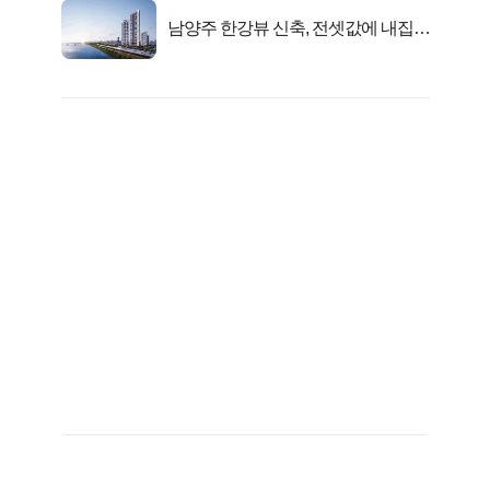
남양주 한강뷰 신축, 전셋값에 내집마
련!