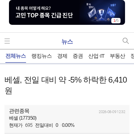
1
/
5
뉴스
홈
전체뉴스
랭킹뉴스
경제
증권
산업·IT
부동산
베셀, 전일 대비 약 -5% 하락한 6,410
원
관련종목
2026-08-09 12:32
베셀 (177350)
695
현재가
전일대비
0
0.00%