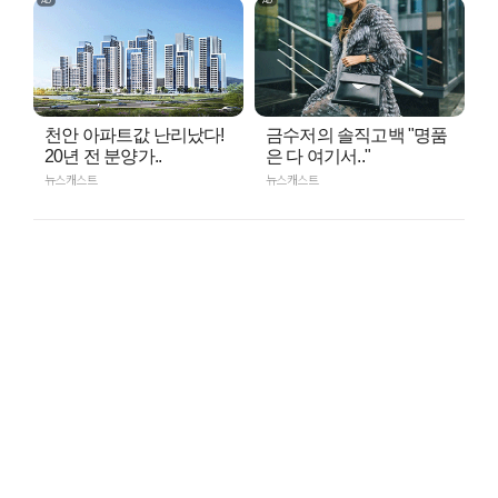
천안 아파트값 난리났다!
금수저의 솔직고백 "명품
20년 전 분양가..
은 다 여기서.."
뉴스캐스트
뉴스캐스트