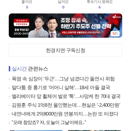
좋아요
싫어요
후속기사 원해요
0
0
6
5
/
5
한경지면 구독신청
실시간
관련뉴스
폭염 속 심장이 '두근'…그냥 넘겼다간 돌연사 위험
말다툼 중 흉기로 '어머니 살해'…18세 아들 결국
엘리베이터 앞 휠체어 발로 '툭'…사망케 한 70대 결국
김원훈 주식 1억8천 올인했는데…현실은 '-2,400만원'
내연녀에게 2억8000만원 연봉까지…논란 또 터졌다
"오래 참았죠? 자, 오늘이 그날이에요.."