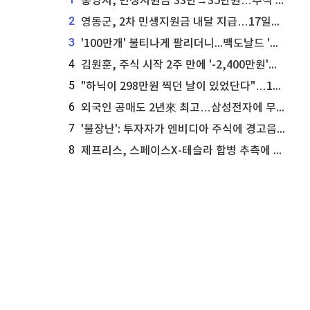
통영시, 민생지원금 33만→35만원…추석 전 푼다
2
영동군, 2차 민생지원금 내달 지급…17일부터 신청 접수
3
'100만개' 불티나게 팔리더니...맥도날드 '충주찰옥수수버거' 돌연 판매 종료
4
김원훈, 주식 시작 2주 만에 '-2,400만원'…"차 한 대 값 날렸다"
5
"하닉이 298만원 찍던 날이 있었단다"…100만 클릭 '전래동화' 정체
6
외국인 공매도 2년來 최고…삼성전자에 무슨일이 [B급기자의 B급리포트]
7
'불장난': 투자자가 엔비디아 주식에 경고음 울려
8
제프리스, 스페이스X-테슬라 합병 추측에 대한 트래커 주식 가능성 분석