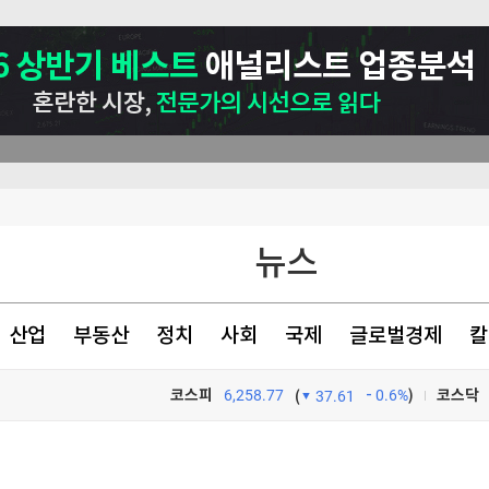
뉴스
산업
부동산
정치
사회
국제
글로벌경제
칼
험
코스피
6,258.77
0.6%
)
코스닥
(
37.61
재
TV프로그램
와우
대급 혜택'