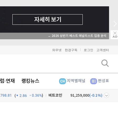
→ 2026 상반기 베스트 애널리스트 업종 분석
와우넷
한경구독
로그인
고객센터
럼·연재
랭킹뉴스
지역별채널
편성표
798.81
0.36%
)
비트코인
91,259,000
(
-0.1%
)
(
2.86
이더리움
2,691,000
(
-0.04%
)
넷
주식창