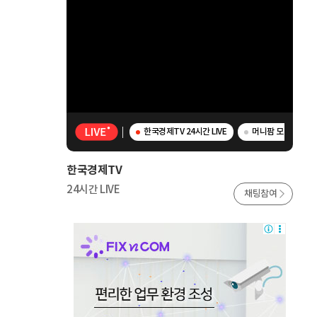
한국경제TV 24시간 LIVE
머니팜 모닝라이브 
한국경제TV
24시간 LIVE
채팅참여