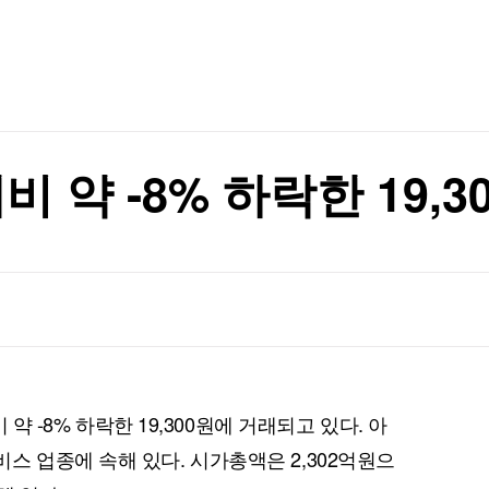
TV홈
무료방송
전체뉴스
中 의존 않도록"
증권
파트너스
경제
종목핫라인
추천 상
산업
경제
오늘의 
정치
생활경제
수익후기
국제
기업·CEO
이벤트
칼럼·연재
비 약 -8% 하락한 19,3
특집방송
험
전체 프로그램
험
채널/편성
지역별채널
)
편성표
비 약 -8% 하락한 19,300원에 거래되고 있다. 아
스 업종에 속해 있다. 시가총액은 2,302억원으