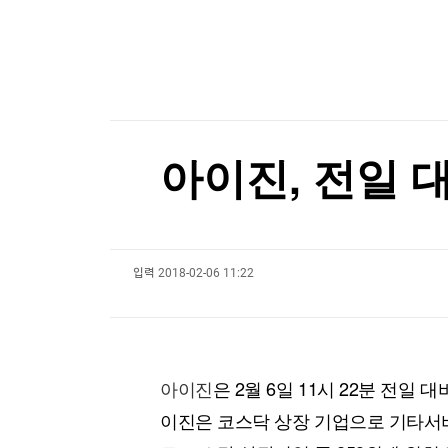
한국경제TV
뉴스홈
美, 핵심광물에 30억달러 투자…트럼프 "다시는 
머니팜 모닝라이브
증권
굿모닝 작전
금융
[포토+] 박정민, '멋짐 가득한 모습~'
오늘장 뭐사지?
부동산
"나야, '흑백요리사' 시즌3"
[오후5시] 뉴스플러스
사회
온로드 (ON ROAD) 인사이트
글로벌경제
[온에어] 국고처 2부
아이진, 전일 대
랭킹뉴스
폭염 속 심장이 '두근'…그냥 넘겼다간 돌연사 위
폭염 속 심장이 '두근'…그냥 넘겼다간 돌연사 위
입력
2018-02-06 11:22
미네르바아카데미
증권 데이터
스페셜강의
특징주 뉴스
투자/재테크
매매신호 (랭킹100
부동산/세무
투자분석
아이진
은 2월 6일 11시 22분 전일 대
산업
국내증시
이진은 코스닥 상장 기업으로 기타서비
[모집-3기-] 돈버는 트레이딩 투자 북클럽
환율