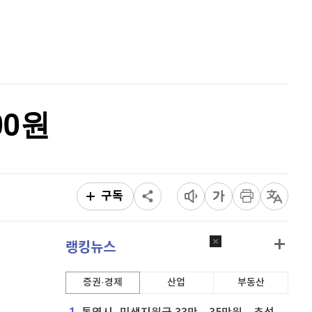
리플
1,434
(
-0.7%
)
홈
AI추천
비트코인 캐시
302,600
(
0.1%
)
품
마켓이슈
특징주
이벤트
이오스
896
(
-0.45%
)
비트코인 골드
1,313
(
-763.82%
)
00원
퀀텀
915
(
-0.11%
)
이더리움 클래식
9,085
(
-0.44%
)
비트코인
91,259,000
(
-0.1%
)
구독
랭킹뉴스
증권·경제
산업
부동산
1