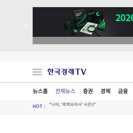
뉴스홈
전체뉴스
증권
경제
금융
HOT
폭염 속 심장이 '두근'…그냥 넘겼다간 돌연사 위
'이란 자금줄' 겨냥…美, 가상화폐 거래소 2곳 제
ON AIR
뉴스
무료 이용자도 최신 '챗gpt 무제한' 뚫렸다…'역