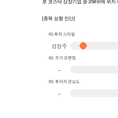
로 코스닥 상장기업 중 258위에 위치 
[할인50%] 한·미 투자 올인원 클래스
해외증시
[종목 성향 진단]