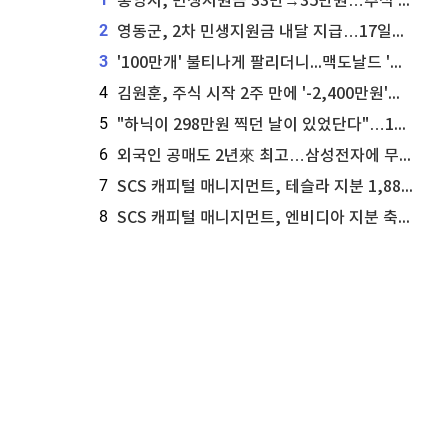
통영시, 민생지원금 33만→35만원…추석 전 푼다
2
영동군, 2차 민생지원금 내달 지급…17일부터 신청 접수
3
'100만개' 불티나게 팔리더니...맥도날드 '충주찰옥수수버거' 돌연 판매 종료
4
김원훈, 주식 시작 2주 만에 '-2,400만원'…"차 한 대 값 날렸다"
5
"하닉이 298만원 찍던 날이 있었단다"…100만 클릭 '전래동화' 정체
6
외국인 공매도 2년來 최고…삼성전자에 무슨일이 [B급기자의 B급리포트]
7
SCS 캐피털 매니지먼트, 테슬라 지분 1,889주 추가 매수
8
SCS 캐피털 매니지먼트, 엔비디아 지분 축소...8,590주 매도