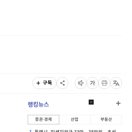
퀀텀
916
(
-0.44%
)
홈
AI추천
이더리움 클래식
9,160
(
0.66%
)
품
마켓이슈
특징주
이벤트
비트코인
91,586,000
(
-0.27%
)
구독
랭킹뉴스
증권·경제
산업
부동산
1