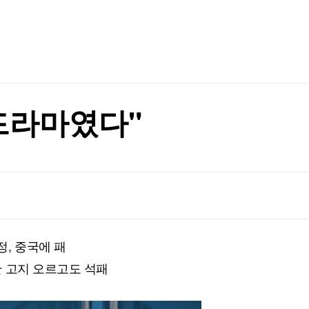
TV홈
무료방송
전체뉴스
는 부모들
증권
파트너스
경제
종목핫라인
추천 상
산업
는 부모들
경제
오늘의 
정치
생활경제
수익후기
국제
기업·CEO
이벤트
칼럼·연재
드라마였다"
특집방송
전체 프로그램
채널/편성
지역별채널
, 중국에 패
)
편성표
 고지 오르고도 석패