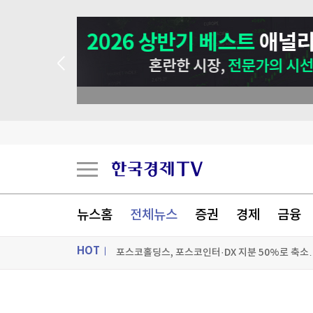
 애널리스트 업종 분석
"일본도 아닌데…" 아이 이름 '나루토·루피'로 짓
흔들리는 미국 영향력…사우디·튀르키예·파키스
이 더위에 정전…'갇히고 대피하고' 곳곳 불편
뉴스홈
전체뉴스
증권
경제
금융
포스코홀딩스, 포스코인터·DX 지분 50%로 축소…
HOT
[포토+] 박정민, '멋짐 가득한 모습~'
"나야, '흑백요리사' 시즌3"
ON AIR
뉴스
[온에어] 더 워룸