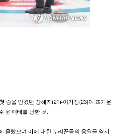
 승을 안겼던 장혜지(21)-이기정(23)이 뜨거운
쉬운 패배를 당한 것.
위에 올랐으며 이에 대한 누리꾼들의 응원글 역시