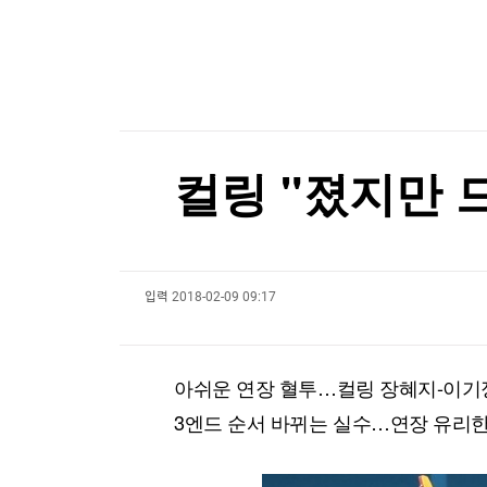
한국경제TV
뉴스홈
"일본도 아닌데…" 아이 이름 '나루토·루피'로 짓
머니팜 모닝라이브
증권
굿모닝 작전
금융
"일본도 아닌데…" 아이 이름 '나루토·루피'로 짓
오늘장 뭐사지?
부동산
[오후5시] 뉴스플러스
사회
온로드 (ON ROAD) 인사이트
글로벌경제
컬링 "졌지만 
랭킹뉴스
입력
2018-02-09 09:17
미네르바아카데미
증권 데이터
스페셜강의
특징주 뉴스
아쉬운 연장 혈투…컬링 장혜지-이기정
투자/재테크
매매신호 (랭킹100
부동산/세무
투자분석
3엔드 순서 바뀌는 실수…연장 유리한
산업
국내증시
[모집-3기-] 돈버는 트레이딩 투자 북클럽
환율