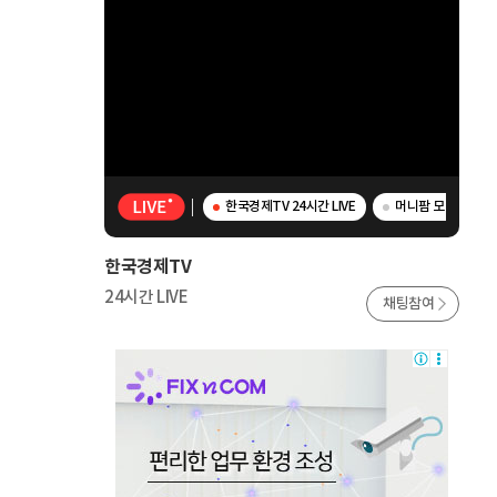
한국경제TV 24시간 LIVE
머니팜 모닝라이브 
한국경제TV
24시간 LIVE
채팅참여