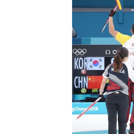
[할인50%] 한·미 투자 올인원 클래스
해외증시