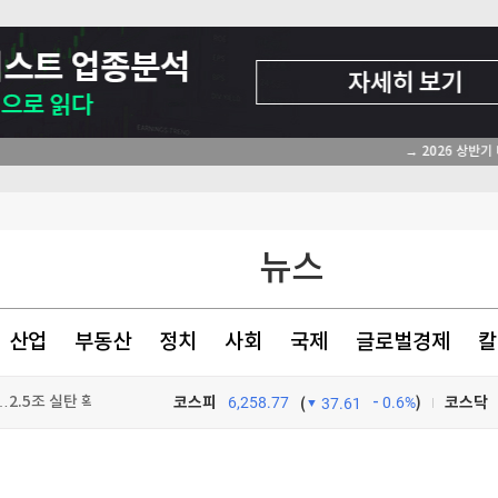
는 부모들
뉴스
탄, 공동방위조약
산업
부동산
정치
사회
국제
글로벌경제
칼
2.5조 실탄 확보
코스피
6,258.77
0.6%
)
코스닥
(
37.61
TV프로그램
와우