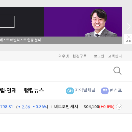
→ 온라인 투자교육은 미네르바아카데미 / minervaacademy.co.kr
비트코인
91,586,000
(
-0.27%
)
와우넷
한경구독
로그인
고객센터
이더리움
2,711,000
(
-0.11%
)
리플
1,456
(
-2.1%
)
럼·연재
랭킹뉴스
지역별채널
편성표
비트코인 캐시
304,100
(
0.6%
)
798.81
0.36%
)
이오스
896
(
-0.45%
)
(
2.86
비트코인 골드
1,313
(
-763.82%
)
넷
주식창