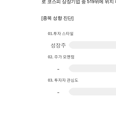
로 코스피 상장기업 중 519위에 위치 
[할인50%] 한·미 투자 올인원 클래스
해외증시
[종목 성향 진단]