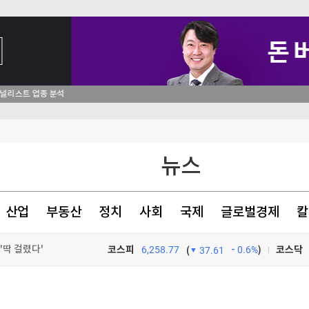
글삭' 해명
뉴스
자 인정
입장과 무관"
산업
부동산
정치
사회
국제
글로벌경제
칼
'딱 걸렸다'
코스피
6,258.77
0.6%
)
코스닥
(
37.61
TV프로그램
와우