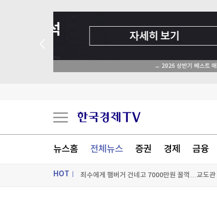
 애널리스트 업종 분석
與 3선 의원 "폐버스로 청년주택을"…역풍 일자 '
'장윤기 사건' 피해자 구하려다 다친 고교생, 의상
與, 황희 '폐버스 청년주택' 제안에 선긋기…"당 
뉴스홈
전체뉴스
증권
경제
금융
죄수에게 햄버거 건네고 7000만원 꿀꺽…교도관 
HOT
[포토+] 박정민, '멋짐 가득한 모습~'
"나야, '흑백요리사' 시즌3"
ON AIR
뉴스
[온에어] 더 워룸