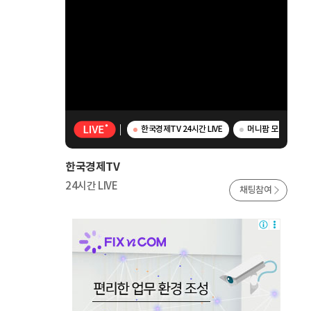
한국경제TV 24시간 LIVE
머니팜 모닝라이브 
한국경제TV
24시간 LIVE
채팅참여