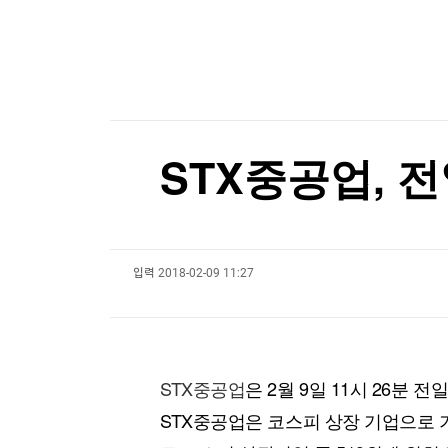
한국경제TV
뉴스홈
與 3선 의원 "폐버스로 청년주택을"…역풍 일자 '
머니팜 모닝라이브
증권
굿모닝 작전
금융
與 3선 의원 "폐버스로 청년주택을"…역풍 일자 '
오늘장 뭐사지?
부동산
[오후5시] 뉴스플러스
사회
온로드 (ON ROAD) 인사이트
글로벌경제
STX중공업, 전
랭킹뉴스
입력
2018-02-09 11:27
미네르바아카데미
증권 데이터
스페셜강의
특징주 뉴스
투자/재테크
매매신호 (랭킹100
부동산/세무
투자분석
STX중공업
은 2월 9일 11시 26분 전
산업
국내증시
STX중공업은 코스피 상장 기업으로 기
[모집-3기-] 돈버는 트레이딩 투자 북클럽
환율