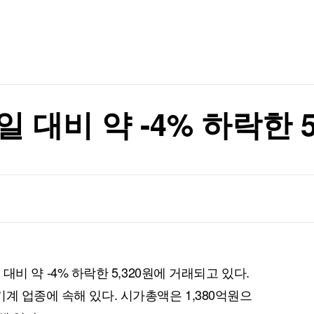
TV홈
무료방송
전체뉴스
글삭' 해명
증권
파트너스
경제
종목핫라인
추천 상
산업
글삭' 해명
경제
오늘의 
정치
생활경제
수익후기
국제
기업·CEO
이벤트
칼럼·연재
일 대비 약 -4% 하락한 5
특집방송
전체 프로그램
채널/편성
지역별채널
)
편성표
일 대비 약 -4% 하락한 5,320원에 거래되고 있다.
계 업종에 속해 있다. 시가총액은 1,380억원으