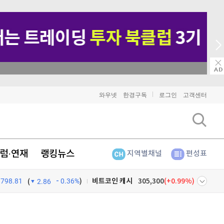
→ 온라인 투자교육은 미네르바아카데미 / minervaacademy.co.kr
비트코인
91,760,000
(
-0.08%
)
와우넷
한경구독
로그인
고객센터
이더리움
2,704,000
(
-0.37%
)
리플
1,457
(
-2.03%
)
럼·연재
랭킹뉴스
지역별채널
편성표
비트코인 캐시
305,300
(
0.99%
)
798.81
0.36%
)
이오스
896
(
-0.45%
)
(
2.86
비트코인 골드
1,313
(
-763.82%
)
넷
주식창