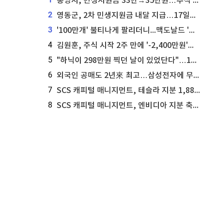
통영시, 민생지원금 33만→35만원…추석 전 푼다
2
영동군, 2차 민생지원금 내달 지급…17일부터 신청 접수
3
'100만개' 불티나게 팔리더니...맥도날드 '충주찰옥수수버거' 돌연 판매 종료
4
김원훈, 주식 시작 2주 만에 '-2,400만원'…"차 한 대 값 날렸다"
5
"하닉이 298만원 찍던 날이 있었단다"…100만 클릭 '전래동화' 정체
6
외국인 공매도 2년來 최고…삼성전자에 무슨일이 [B급기자의 B급리포트]
7
SCS 캐피털 매니지먼트, 테슬라 지분 1,889주 추가 매수
8
SCS 캐피털 매니지먼트, 엔비디아 지분 축소...8,590주 매도