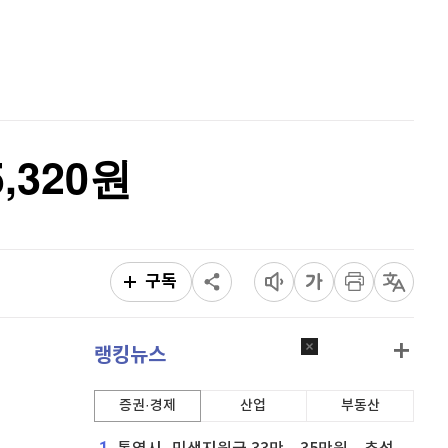
퀀텀
916
(
-0.44%
)
홈
AI추천
이더리움 클래식
9,195
(
1.04%
)
품
마켓이슈
특징주
이벤트
비트코인
91,760,000
(
-0.08%
)
,320원
구독
랭킹뉴스
증권·경제
산업
부동산
1