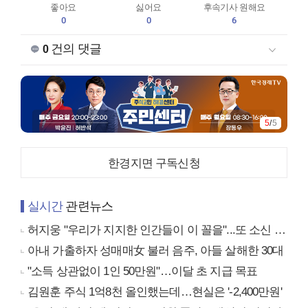
좋아요
싫어요
후속기사 원해요
0
0
6
건의 댓글
0
5
/
5
한경지면 구독신청
실시간
관련뉴스
허지웅 "우리가 지지한 인간들이 이 꼴을"...또 소신 발언
아내 가출하자 성매매女 불러 음주, 아들 살해한 30대
"소득 상관없이 1인 50만원"…이달 초 지급 목표
김원훈 주식 1억8천 올인했는데…현실은 '-2,400만원'