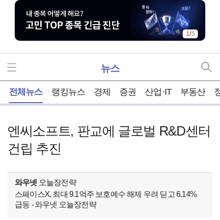
1
/
5
뉴스
홈
전체뉴스
랭킹뉴스
경제
증권
산업·IT
부동산
엔씨소프트, 판교에 글로벌 R&D센터
건립 추진
와우넷
오늘장전략
스페이스X, 최대 9.1억주 보호예수 해제 우려 딛고 6.14%
급등 - 와우넷 오늘장전략