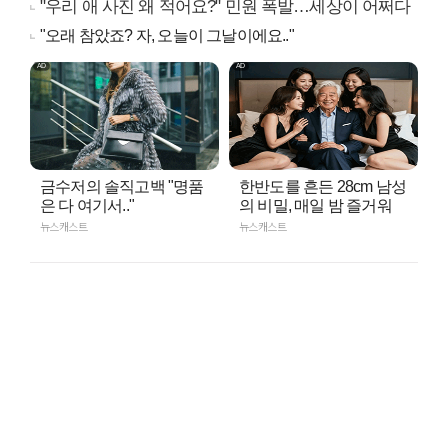
"우리 애 사진 왜 적어요?" 민원 폭발…세상이 어쩌다
"오래 참았죠? 자, 오늘이 그날이에요.."
금수저의 솔직고백 "명품
한반도를 흔든 28cm 남성
은 다 여기서.."
의 비밀, 매일 밤 즐거워
뉴스캐스트
뉴스캐스트