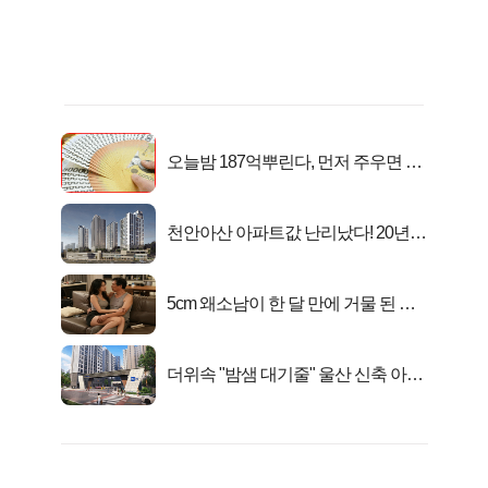
오늘밤 187억뿌린다, 먼저 주우면 최
대1억..!
천안아산 아파트값 난리났다! 20년
전 분양가..
5cm 왜소남이 한 달 만에 거물 된 사
연
더위속 "밤샘 대기줄" 울산 신축 아파
트 오픈런 무슨일?