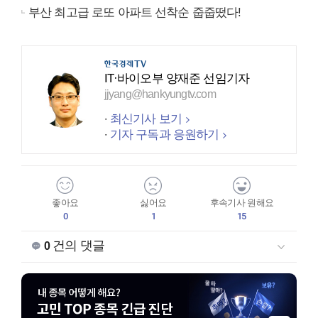
부산 최고급 로또 아파트 선착순 줍줍떴다!
IT·바이오부 양재준 선임기자
jjyang@hankyungtv.com
최신기사 보기
기자 구독과 응원하기
좋아요
싫어요
후속기사 원해요
0
1
15
건의 댓글
0