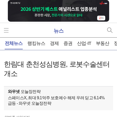
2
/
4
뉴스
홈
전체뉴스
랭킹뉴스
경제
증권
산업·IT
부동산
한림대 춘천성심병원, 로봇수술센터
개소
와우넷
오늘장전략
스페이스X, 최대 9.1억주 보호예수 해제 우려 딛고 6.14%
급등 - 와우넷 오늘장전략