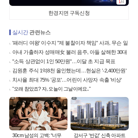
1
/
4
한경지면 구독신청
실시간
관련뉴스
'패러디 여왕' 이수지 "제 불찰이자 책임" 사과, 무슨 일
아내 가출하자 성매매女 불러 음주, 아들 살해한 30대
"소득 상관없이 1인 50만원"…이달 초 지급 목표
김원훈 주식 1억8천 올인했는데…현실은 '-2,400만원'
치사율 최대 75% '공포'…어린이 사망자 속출 '비상'
"오래 참았죠? 자, 오늘이 그날이에요.."
30cm 남성의 고백: “너무
강서구 ‘반값’ 신축 아파트