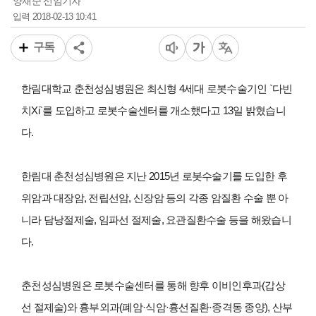
양재준 선임기자
2018-02-13 10:41
입력
구독
한림대학교 춘천성심병원은 최신형 4세대 로봇수술기인 `다빈
치Xi`를 도입하고 로봇수술센터를 개소했다고 13일 밝혔습니
다.
한림대 춘천성심병원은 지난 2015년 로봇수술기를 도입한 후
위암과 대장암, 전립선암, 신장암 등의 각종 암질환 수술 뿐 아
니라 담낭절제술, 임파선 절제술, 요관질환수술 등을 해왔습니
다.
춘천성심병원은 로봇수술센터를 통해 향후 이비인후과(갑상
선 절제술)와 흉부외과(폐암·식암·흉선질환·종격동 종양), 산부