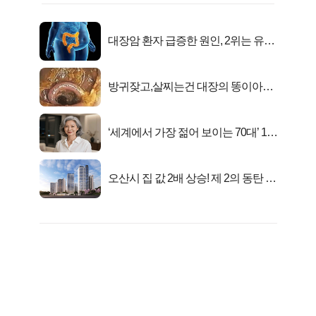
대장암 환자 급증한 원인, 2위는 유산
균 1위는OO..
방귀잦고,살찌는건 대장의 똥이아니
라??
‘세계에서 가장 젊어 보이는 70대’ 1위
선정…
오산시 집 값 2배 상승! 제 2의 동탄 신
화..