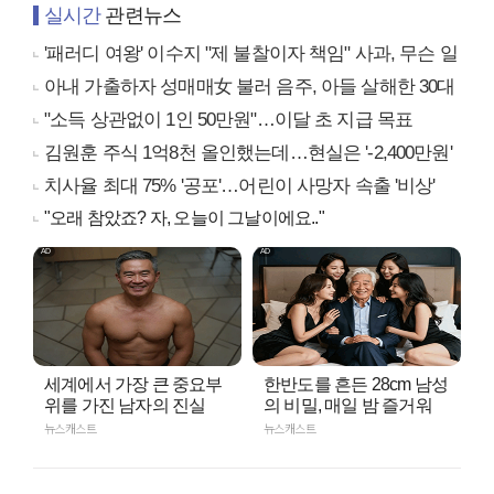
실시간
관련뉴스
'패러디 여왕' 이수지 "제 불찰이자 책임" 사과, 무슨 일
아내 가출하자 성매매女 불러 음주, 아들 살해한 30대
"소득 상관없이 1인 50만원"…이달 초 지급 목표
김원훈 주식 1억8천 올인했는데…현실은 '-2,400만원'
치사율 최대 75% '공포'…어린이 사망자 속출 '비상'
"오래 참았죠? 자, 오늘이 그날이에요.."
세계에서 가장 큰 중요부
한반도를 흔든 28cm 남성
위를 가진 남자의 진실
의 비밀, 매일 밤 즐거워
뉴스캐스트
뉴스캐스트