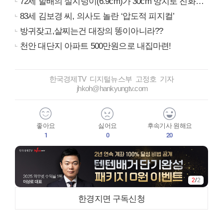
72세 할배의 실지렁이(6.9cm)가 30cm 망치로 진화…
83세 김보경 씨, 의사도 놀란 ‘압도적 피지컬’
방귀잦고,살찌는건 대장의 똥이아니라??
천안 대단지 아파트 500만원으로 내집마련!
한국경제TV 디지털뉴스부 고정호 기자
jhkoh@hankyungtv.com
좋아요
싫어요
후속기사 원해요
1
0
20
2
/
2
한경지면 구독신청