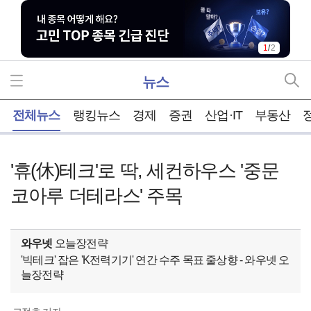
1
/
2
뉴스
홈
전체뉴스
랭킹뉴스
경제
증권
산업·IT
부동산
'휴(休)테크'로 딱, 세컨하우스 '중문
코아루 더테라스' 주목
와우넷
오늘장전략
'빅테크' 잡은 'K전력기기' 연간 수주 목표 줄상향 - 와우넷 오
늘장전략