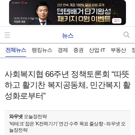
2
/
3
뉴스
홈
전체뉴스
랭킹뉴스
경제
증권
산업·IT
부동산
사회복지협 66주년 정책토론회 “따뜻
하고 활기찬 복지공동체, 민간복지 활
성화로부터”
와우넷
오늘장전략
'빅테크' 잡은 'K전력기기' 연간 수주 목표 줄상향 - 와우넷 오
늘장전략