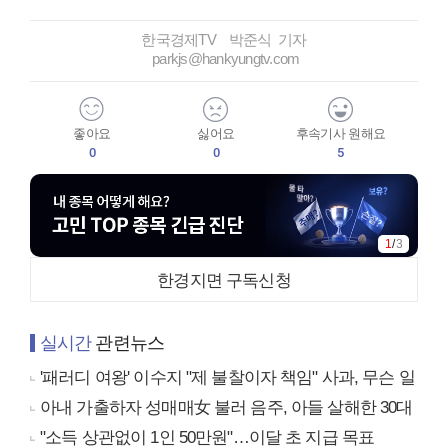
한국경제TV 박준식 기자
parkjs@hankyungtv.com
좋아요
싫어요
후속기사 원해요
0
0
5
1
/
3
한경지면 구독신청
실시간
관련뉴스
'패러디 여왕' 이수지 "제 불찰이자 책임" 사과, 무슨 일
아내 가출하자 성매매女 불러 음주, 아들 살해한 30대
"소득 상관없이 1인 50만원"…이달 초 지급 목표