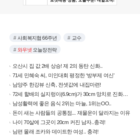
사회복지협 66주년
교수
와우넷
오늘장전략
오산시 집 값 2배 상승! 제 2의 동탄 신화..
71세 민혜숙 씨, 미인대회 평정한 ‘방부제 여신’
남양주 한강뷰 신축, 전셋값에 내집마련!
72세 할배의 실지렁이(6.9cm)가 30cm 망치로 진화…
남성활력에 좋은 음식 2위는 마늘, 1위는OO..
돈이 새는 사람들의 공통점... 재물운이 달라지는 이유
나이 70살에 그곳이 20cm 커진 남자..충격!
남편 몰래 조카와 데이트한 여성.. 충격!