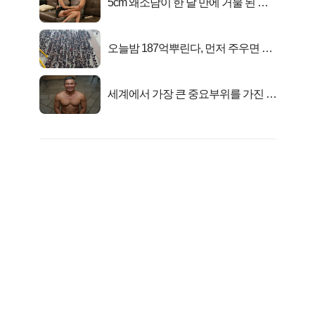
5cm 왜소남이 한 달 만에 거물 된 사
연
오늘밤 187억뿌린다, 먼저 주우면 최
대1억..!
세계에서 가장 큰 중요부위를 가진 남
자의 진실