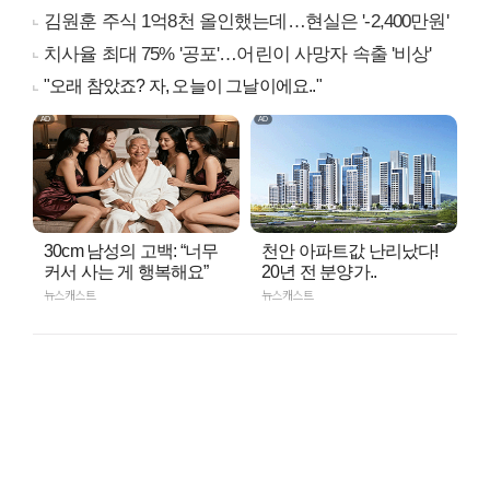
김원훈 주식 1억8천 올인했는데…현실은 '-2,400만원'
치사율 최대 75% '공포'…어린이 사망자 속출 '비상'
"오래 참았죠? 자, 오늘이 그날이에요.."
30cm 남성의 고백: “너무
천안 아파트값 난리났다!
커서 사는 게 행복해요”
20년 전 분양가..
뉴스캐스트
뉴스캐스트