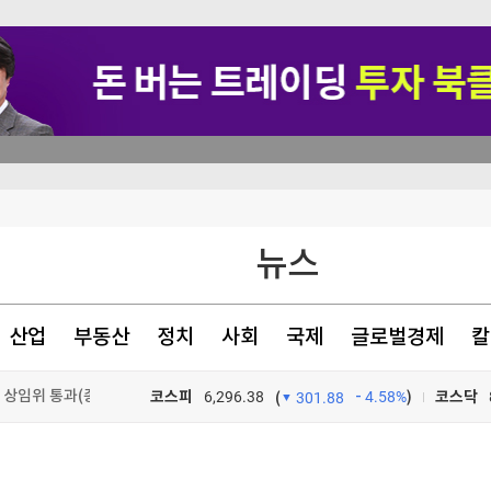
 행정명령
뉴스
다우 0.9%↓(종합)
탄약 보유"
산업
부동산
정치
사회
국제
글로벌경제
칼
 상임위 통과(종합)
코스피
6,296.38
4.58%
)
코스닥
(
301.88
TV프로그램
와우