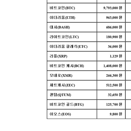
[할인50%] 한·미 투자 올인원 클래스
해외증시