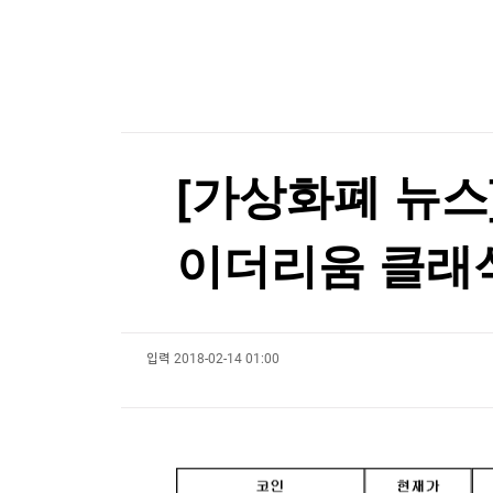
한국경제TV
뉴스홈
트럼프, '반도체 핵심원료' 폴리실리콘 산업보호
머니팜 모닝라이브
증권
굿모닝 작전
금융
트럼프, '반도체 핵심원료' 폴리실리콘 산업보호
오늘장 뭐사지?
부동산
[오후5시] 뉴스플러스
사회
온로드 (ON ROAD) 인사이트
글로벌경제
[가상화폐 뉴스] 
랭킹뉴스
이더리움 클래식(1
미네르바아카데미
증권 데이터
입력
2018-02-14 01:00
스페셜강의
특징주 뉴스
투자/재테크
매매신호 (랭킹100
부동산/세무
투자분석
산업
국내증시
[모집-3기-] 돈버는 트레이딩 투자 북클럽
환율