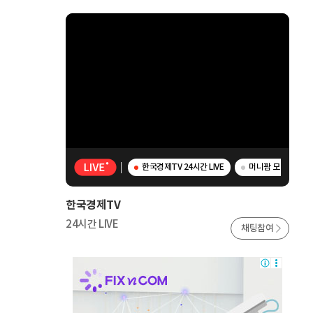
한국경제TV 24시간 LIVE
머니팜 모닝라이브 -
한국경제TV
24시간 LIVE
채팅참여