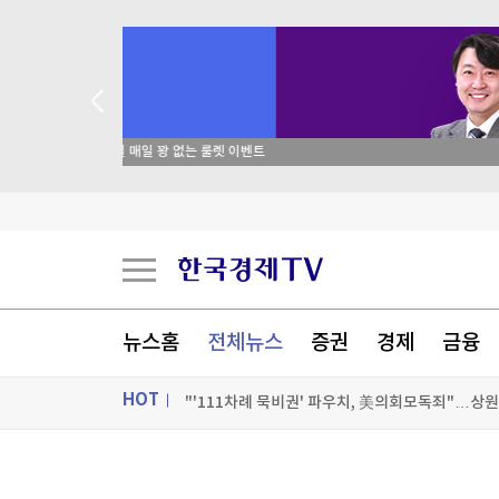
 꽝 없는 룰렛 이벤트
트럼프, '반도체 핵심원료' 폴리실리콘 산업보호
뉴욕증시, 이란의 호르무즈 선별통항 추진에 하락…
트럼프 "이란전쟁 곧 끝날 것…미군 막대한 규모 
뉴스홈
전체뉴스
증권
경제
금융
"'111차례 묵비권' 파우치, 美의회모독죄"…상원
HOT
[포토+] 박정민, '멋짐 가득한 모습~'
"나야, '흑백요리사' 시즌3"
ON AIR
뉴스
[온에어] 굿모닝 한경 글로벌마켓