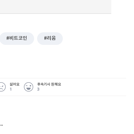
비트코인
리움
싫어요
후속기사 원해요
1
3
 무슨 일
아내 가출하자 성매매女 불러 음주, 아들 살해한 30대