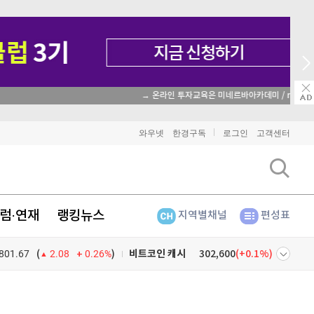
→ 온라인 투자교육은 미네르바아카데미 / minervaacademy.co.kr
비트코인
91,419,000
(
-0.46%
)
와우넷
한경구독
로그인
고객센터
이더리움
2,704,000
(
-0.37%
)
리플
1,465
(
-1.45%
)
럼·연재
랭킹뉴스
지역별채널
편성표
비트코인 캐시
302,600
(
0.1%
)
801.67
0.26%
)
이오스
896
(
-0.45%
)
(
2.08
비트코인 골드
1,313
(
-763.82%
)
넷
주식창