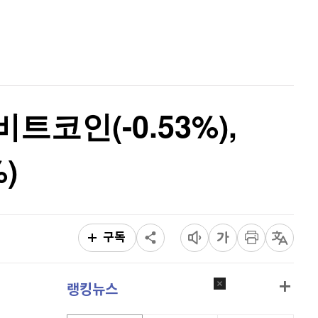
퀀텀
920
(
0%
)
홈
AI추천
이더리움 클래식
9,245
(
1.59%
)
품
마켓이슈
특징주
이벤트
비트코인
91,419,000
(
-0.46%
)
비트코인(-0.53%),
)
구독
랭킹뉴스