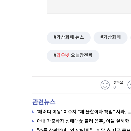
가상화폐 뉴스
가상화폐
와우넷
오늘장전략
좋아요
0
관련뉴스
'패러디 여왕' 이수지 "제 불찰이자 책임" 사과,
"소득 상관없이 1인 50만원"…이달 초 지급 목표