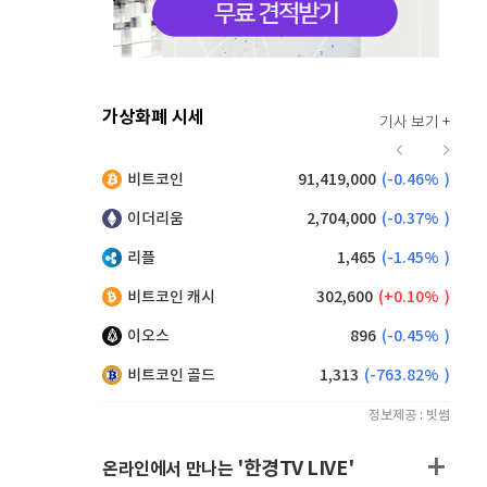
가상화폐 시세
기사 보기 +
920
(
0.00%
)
비트코인
91,419,000
(
-0.46%
)
,245
(
1.59%
)
이더리움
2,704,000
(
-0.37%
)
리플
1,465
(
-1.45%
)
비트코인 캐시
302,600
(
0.10%
)
이오스
896
(
-0.45%
)
비트코인 골드
1,313
(
-763.82%
)
정보제공 : 빗썸
'한경TV LIVE'
온라인에서 만나는