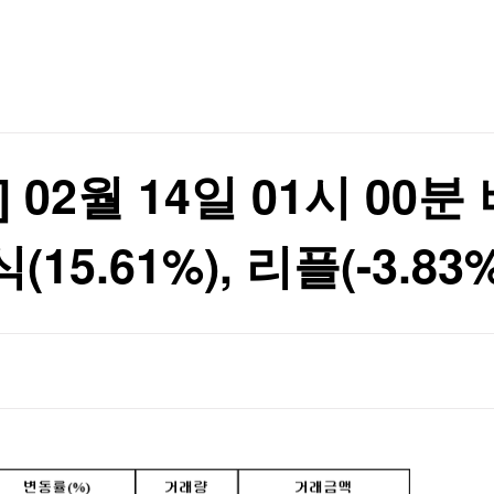
TV홈
무료방송
전체뉴스
 행정명령
증권
파트너스
경제
종목핫라인
추천 상
산업
 행정명령
경제
오늘의 
정치
생활경제
수익후기
국제
기업·CEO
이벤트
칼럼·연재
02월 14일 01시 00분 
특집방송
전체 프로그램
5.61%), 리플(-3.83%
채널/편성
지역별채널
)
편성표