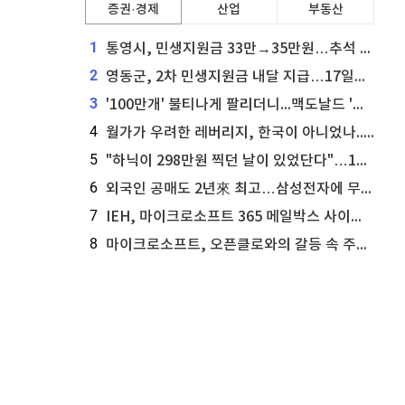
증권·경제
산업
부동산
1
통영시, 민생지원금 33만→35만원…추석 전 푼다
2
영동군, 2차 민생지원금 내달 지급…17일부터 신청 접수
3
'100만개' 불티나게 팔리더니...맥도날드 '충주찰옥수수버거' 돌연 판매 종료
4
월가가 우려한 레버리지, 한국이 아니었나...'상황 인식' 못한 아셴브레너의 추락
5
"하닉이 298만원 찍던 날이 있었단다"…100만 클릭 '전래동화' 정체
6
외국인 공매도 2년來 최고…삼성전자에 무슨일이 [B급기자의 B급리포트]
7
IEH, 마이크로소프트 365 메일박스 사이버보안 사고 조사 착수
8
마이크로소프트, 오픈클로와의 갈등 속 주가 상승