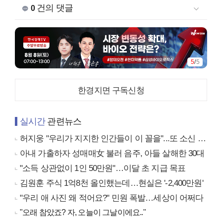
건의 댓글
0
5
/
5
한경지면 구독신청
실시간
관련뉴스
허지웅 "우리가 지지한 인간들이 이 꼴을"...또 소신 발언
아내 가출하자 성매매女 불러 음주, 아들 살해한 30대
"소득 상관없이 1인 50만원"…이달 초 지급 목표
김원훈 주식 1억8천 올인했는데…현실은 '-2,400만원'
"우리 애 사진 왜 적어요?" 민원 폭발…세상이 어쩌다
"오래 참았죠? 자, 오늘이 그날이에요.."