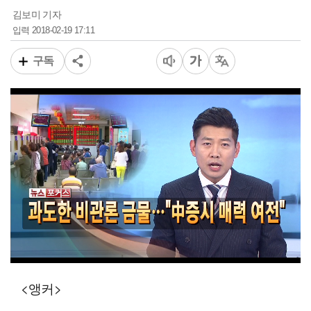
김보미 기자
2018-02-19 17:11
입력
구독
00:15
02:38
일반배속
<앵커>