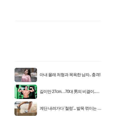
아내 몰래 처형과 목욕한 남자.. 충격!
길이만 27cm…70대 男의 비결이..충
격!
계단 내려가다 '철렁'... 발목 꺾이는 이
유