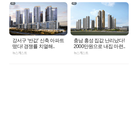
강서구 ‘반값’ 신축 아파트
충남 홍성 집값 난리났다!
떴다! 경쟁률 치열해..
2000만원으로 내집 마련..
뉴스캐스트
뉴스캐스트