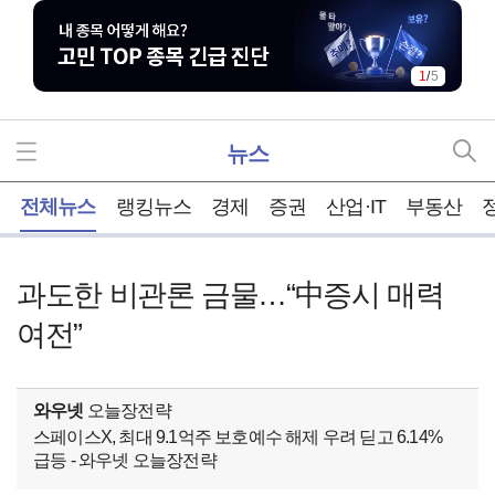
1
/
5
뉴스
홈
전체뉴스
랭킹뉴스
경제
증권
산업·IT
부동산
과도한 비관론 금물…“中증시 매력
여전”
와우넷
오늘장전략
스페이스X, 최대 9.1억주 보호예수 해제 우려 딛고 6.14%
급등 - 와우넷 오늘장전략