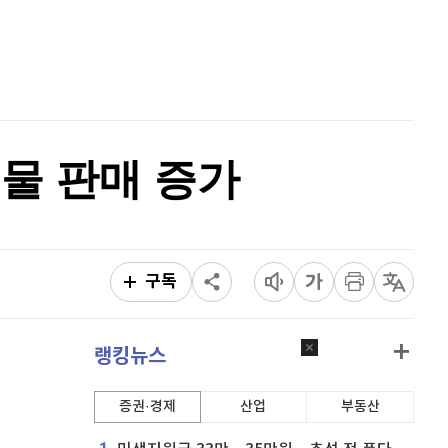
퀀텀
918
(
0.66%
)
홈
AI추천
이더리움 클래식
9,035
(
-2.03%
)
품
마켓이슈
특징주
이벤트
비트코인
91,701,000
(
0.03%
)
선물 판매 증가
구독
랭킹뉴스
증권·경제
산업
부동산