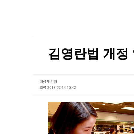
한국경제TV
뉴스홈
"속도 더 올려야 합니다"…한남동 지하서 '3분 전
머니팜 모닝라이브
증권
굿모닝 작전
금융
"속도 더 올려야 합니다"…한남동 지하서 '3분 전
오늘장 뭐사지?
부동산
[오후5시] 뉴스플러스
사회
온로드 (ON ROAD) 인사이트
글로벌경제
김영란법 개정 
랭킹뉴스
배성재 기자
미네르바아카데미
증권 데이터
입력
2018-02-14 10:42
스페셜강의
특징주 뉴스
투자/재테크
매매신호 (랭킹100
부동산/세무
투자분석
산업
국내증시
[모집-3기-] 돈버는 트레이딩 투자 북클럽
환율