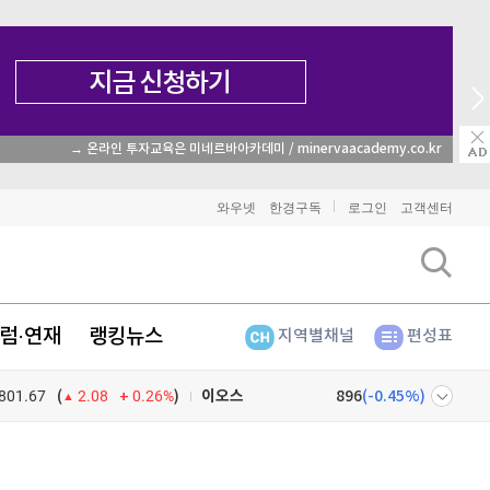
→ 온라인 투자교육은 미네르바아카데미 / minervaacademy.co.kr
비트코인
91,701,000
(
0.03%
)
와우넷
한경구독
로그인
고객센터
이더리움
2,703,000
(
1.31%
)
리플
1,486
(
-1.92%
)
럼·연재
랭킹뉴스
지역별채널
편성표
비트코인 캐시
301,100
(
-1.04%
)
801.67
0.26%
)
이오스
896
(
-0.45%
)
(
2.08
비트코인 골드
1,313
(
-763.82%
)
넷
주식창