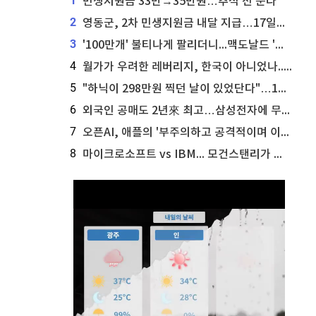
1
민생지원금 33만→35만원…추석 전 푼다
2
영동군, 2차 민생지원금 내달 지급…17일부터 신청 접수
3
'100만개' 불티나게 팔리더니...맥도날드 '충주찰옥수수버거' 돌연 판매 종료
4
월가가 우려한 레버리지, 한국이 아니었나...'상황 인식' 못한 아셴브레너의 추락
5
"하닉이 298만원 찍던 날이 있었단다"…100만 클릭 '전래동화' 정체
6
외국인 공매도 2년來 최고…삼성전자에 무슨일이 [B급기자의 B급리포트]
7
오픈AI, 애플의 '부주의하고 공격적이며 이상하게 개인적인' 영업비밀 소송 기각 신청
8
마이크로소프트 vs IBM... 모건스탠리가 선택한 하이퍼스케일러 투자 유망주