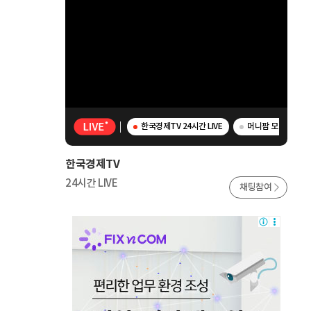
한국경제TV 24시간 LIVE
머니팜 모닝라이브 -
한국경제TV
24시간 LIVE
채팅참여