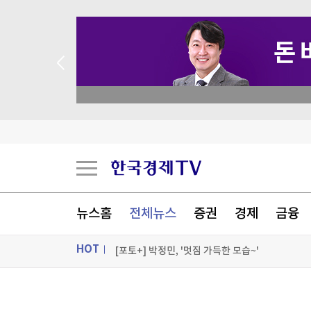
 꽝 없는 룰렛 이벤트
"속도 더 올려야 합니다"…한남동 지하서 '3분 전
나이지리아 군경, 납치 피해자 308명 구출…"역대
"저랑 연애하실 분~"…20대 여성들 '남초 앱' 몰렸
뉴스홈
전체뉴스
증권
경제
금융
'최연소 흑인' 영국 명문대 스타 교수, 표절 의혹에
HOT
[포토+] 박정민, '멋짐 가득한 모습~'
"나야, '흑백요리사' 시즌3"
ON AIR
뉴스
[온에어] 판도라 (판을 읽는 도파민 라이브)