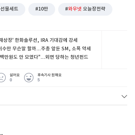
선물세트
10만
와우넷
오늘장전략
'재상장' 한화솔루션, IRA 기대감에 강세
이수만 무슨말 할까…주총 앞둔 SM, 소폭 약세
"백만원도 안 모였다"…외면 당하는 청년펀드
싫어요
후속기사 원해요
0
5
 무슨 일
아내 가출하자 성매매女 불러 음주, 아들 살해한 30대