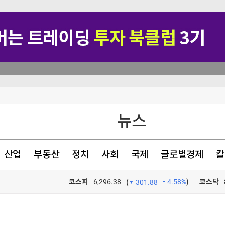
력질주'
뉴스
 하루 최대"
다 [매칭의 기술(上)]
산업
부동산
정치
사회
국제
글로벌경제
칼
 사임
코스피
6,296.38
4.58%
)
코스닥
(
301.88
TV프로그램
와우