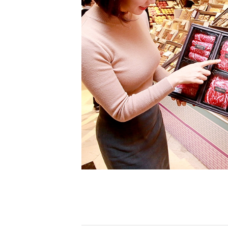
[할인50%] 한·미 투자 올인원 클래스
해외증시