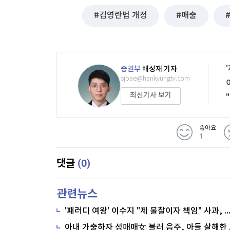
김영란법 개정
매출
증권부
배성재 기자
sjbae@hankyungtv.com
최신기사 보기
좋아요
1
(0)
댓글
관련뉴스
'패러디 여왕' 이수지 "제 불찰이자 책임" 사과,