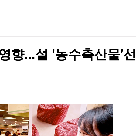
TV홈
무료방송
전체뉴스
력질주'
증권
파트너스
경제
종목핫라인
추천 상
산업
력질주'
경제
오늘의 
정치
생활경제
수익후기
국제
기업·CEO
이벤트
칼럼·연재
영향...설 '농수축산물'
특집방송
전체 프로그램
채널/편성
지역별채널
)
편성표