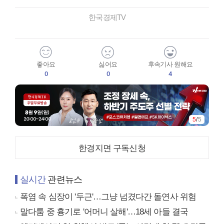
한국경제TV
좋아요
싫어요
후속기사 원해요
0
0
4
5
/
5
한경지면 구독신청
실시간
관련뉴스
폭염 속 심장이 '두근'…그냥 넘겼다간 돌연사 위험
말다툼 중 흉기로 '어머니 살해'…18세 아들 결국