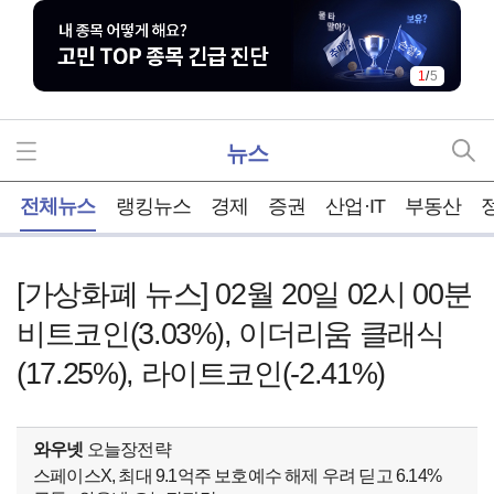
1
/
5
뉴스
홈
전체뉴스
랭킹뉴스
경제
증권
산업·IT
부동산
[가상화폐 뉴스] 02월 20일 02시 00분
비트코인(3.03%), 이더리움 클래식
(17.25%), 라이트코인(-2.41%)
와우넷
오늘장전략
스페이스X, 최대 9.1억주 보호예수 해제 우려 딛고 6.14%