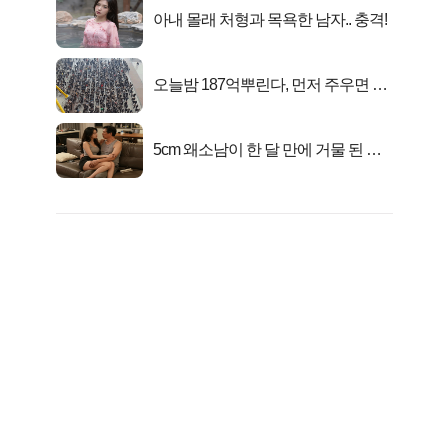
아내 몰래 처형과 목욕한 남자.. 충격!
오늘밤 187억뿌린다, 먼저 주우면 최
대1억..!
5cm 왜소남이 한 달 만에 거물 된 사
연