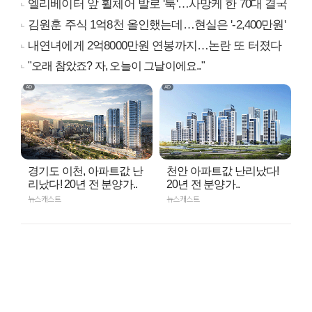
엘리베이터 앞 휠체어 발로 '툭'…사망케 한 70대 결국
김원훈 주식 1억8천 올인했는데…현실은 '-2,400만원'
내연녀에게 2억8000만원 연봉까지…논란 또 터졌다
"오래 참았죠? 자, 오늘이 그날이에요.."
경기도 이천, 아파트값 난
천안 아파트값 난리났다!
리났다! 20년 전 분양가..
20년 전 분양가..
뉴스캐스트
뉴스캐스트