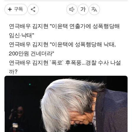
구독
연극배우 김지현 "이윤택 연출가에 성폭행당해
임신·낙태"
연극배우 김지현 "이윤택에 성폭행당해 낙태,
200만원 건네더라"
연극배우 김지현 `폭로` 후폭풍...경찰 수사 나설
까?