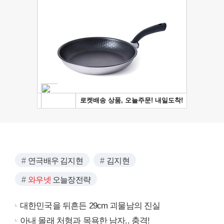
연극배우 김지현
김지현
와우넷
오늘장전략
대한민국을 뒤흔든 29cm 괴물남의 진실
아내 몰래 처형과 목욕한 남자.. 충격!