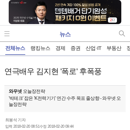
2
/
2
뉴스
홈
전체뉴스
랭킹뉴스
경제
증권
산업·IT
부동산
연극배우 김지현 '폭로' 후폭풍
와우넷
오늘장전략
'빅테크' 잡은 'K전력기기' 연간 수주 목표 줄상향 - 와우넷 오
늘장전략
최봉석 기자
2018-02-20 08:51
2018-02-20 09:44
입력
수정