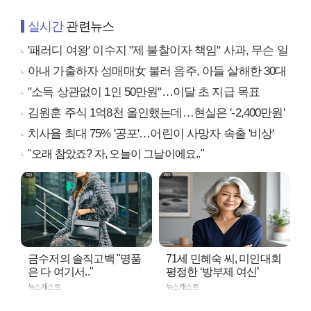
실시간
관련뉴스
'패러디 여왕' 이수지 "제 불찰이자 책임" 사과, 무슨 일
아내 가출하자 성매매女 불러 음주, 아들 살해한 30대
"소득 상관없이 1인 50만원"…이달 초 지급 목표
김원훈 주식 1억8천 올인했는데…현실은 '-2,400만원'
치사율 최대 75% '공포'…어린이 사망자 속출 '비상'
"오래 참았죠? 자, 오늘이 그날이에요.."
금수저의 솔직고백 "명품
71세 민혜숙 씨, 미인대회
은 다 여기서.."
평정한 ‘방부제 여신’
뉴스캐스트
뉴스캐스트