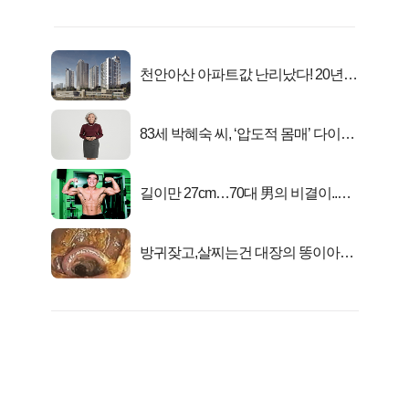
천안아산 아파트값 난리났다! 20년
전 분양가..
83세 박혜숙 씨, ‘압도적 몸매’ 다이어
트 신 등극
길이만 27cm…70대 男의 비결이..충
격!
방귀잦고,살찌는건 대장의 똥이아니
라??