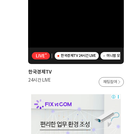
한국경제TV 24시간 LIVE
머니팜 모닝라이브 
한국경제TV
24시간 LIVE
채팅참여