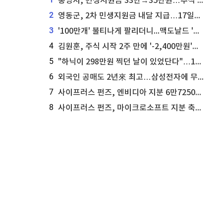
통영시, 민생지원금 33만→35만원…추석 전 푼다
2
영동군, 2차 민생지원금 내달 지급…17일부터 신청 접수
3
'100만개' 불티나게 팔리더니...맥도날드 '충주찰옥수수버거' 돌연 판매 종료
4
김원훈, 주식 시작 2주 만에 '-2,400만원'…"차 한 대 값 날렸다"
5
"하닉이 298만원 찍던 날이 있었단다"…100만 클릭 '전래동화' 정체
6
외국인 공매도 2년來 최고…삼성전자에 무슨일이 [B급기자의 B급리포트]
7
사이프러스 펀즈, 엔비디아 지분 6만7250주 매각
8
사이프러스 펀즈, 마이크로소프트 지분 축소...3만3천 주 매각