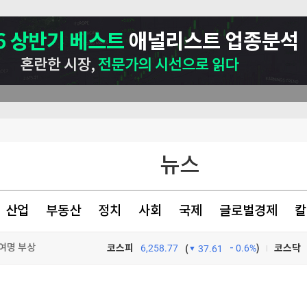
뉴스
산업
부동산
정치
사회
국제
글로벌경제
칼
여명 부상
코스피
6,258.77
0.6%
)
코스닥
(
37.61
 걸그룹 최고"
TV프로그램
와우
 면담