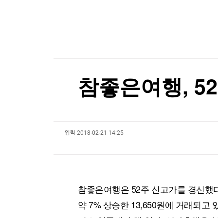
한국경제TV
뉴스홈
[테크톡노트] 폴드는 어떻게 '아재폰'에서 'MZ폰
머니팜 모닝라이브
증권
굿모닝 작전
금융
[포토+] 박정민, '멋짐 가득한 모습~'
오늘장 뭐사지?
부동산
"나야, '흑백요리사' 시즌3"
[오후5시] 뉴스플러스
사회
온로드 (ON ROAD) 인사이트
글로벌경제
[온에어] 건강매거진
참좋은여행, 52
랭킹뉴스
스리랑카서 또 잇따라 교도소 폭동…3명 사망·20
스리랑카서 또 잇따라 교도소 폭동…3명 사망·20
입력
2018-02-21 14:25
미네르바아카데미
증권 데이터
스페셜강의
특징주 뉴스
투자/재테크
매매신호 (랭킹100
부동산/세무
투자분석
참좋은여행은 52주 신고가를 경신했다.
산업
국내증시
약 7% 상승한 13,650원에 거래되
[모집-3기-] 돈버는 트레이딩 투자 북클럽
환율