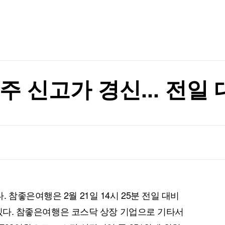
TV홈
무료방송
전체뉴스
'이 됐나
증권
파트너스
경제
종목핫라인
추천 상
산업
경제
오늘의 
정치
생활경제
수익후기
국제
기업·CEO
이벤트
칼럼·연재
주 신고가 경신... 전일 
특집방송
여명 부상
전체 프로그램
여명 부상
채널/편성
지역별채널
)
편성표
 참좋은여행은 2월 21일 14시 25분 전일 대비
고 있다. 참좋은여행은 코스닥 상장 기업으로 기타서