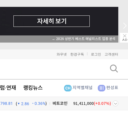
→ 2026 상반기 베스트 애널리스트 업종 분석
와우넷
한경구독
로그인
고객센터
럼·연재
랭킹뉴스
지역별채널
편성표
798.81
0.36%
)
비트코인
91,411,000
(
0.07%
)
(
2.86
이더리움
2,696,000
(
0.15%
)
넷
주식창