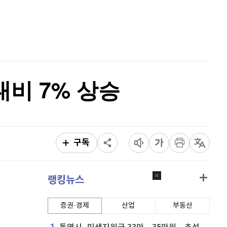
리플
1,454
(
0.69%
)
홈
AI추천
비트코인 캐시
304,600
(
0.76%
)
품
마켓이슈
특징주
이벤트
이오스
896
(
-0.45%
)
비트코인 골드
1,313
(
-763.82%
)
대비 7% 상승
퀀텀
923
(
0.76%
)
이더리움 클래식
9,155
(
0.33%
)
비트코인
91,411,000
(
0.07%
)
구독
랭킹뉴스
증권·경제
산업
부동산
1