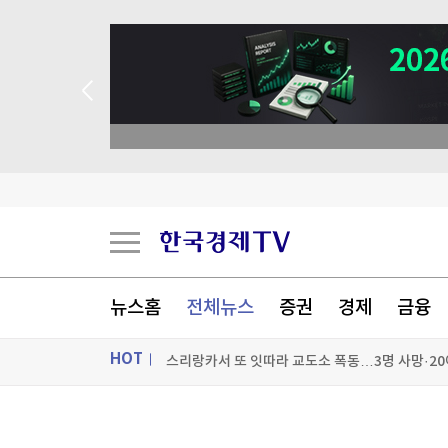
뉴스홈
전체뉴스
증권
경제
금융
HOT
스리랑카서 또 잇따라 교도소 폭동…3명 사망·20
블랙핑크 10년, 멤버 합산 순자산 1975억…"K팝
ON AIR
뉴스
'윤석열 탄핵 반대' 손현보 목사, 美 트럼프 대통령