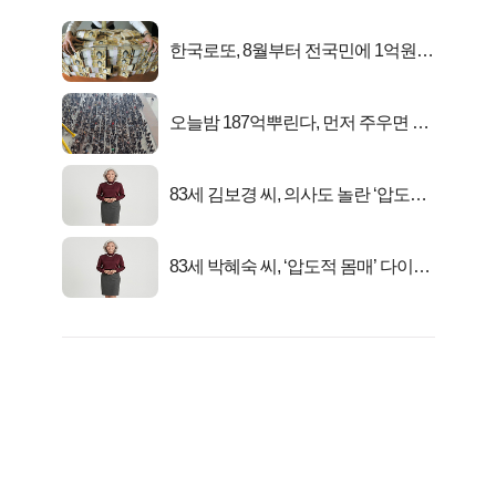
한국로또, 8월부터 전국민에 1억원씩
준다
오늘밤 187억뿌린다, 먼저 주우면 최
대1억..!
83세 김보경 씨, 의사도 놀란 ‘압도적
피지컬’
83세 박혜숙 씨, ‘압도적 몸매’ 다이어
트 신 등극