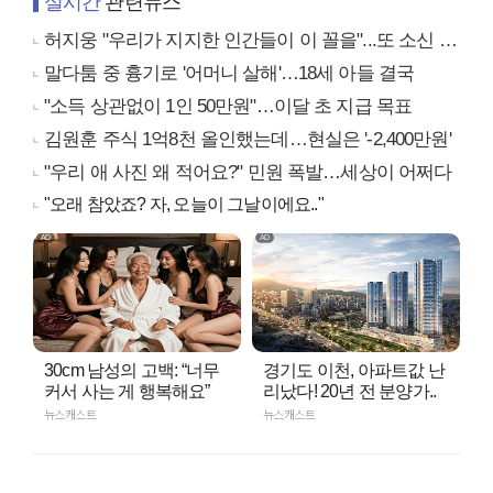
실시간
관련뉴스
허지웅 "우리가 지지한 인간들이 이 꼴을"...또 소신 발언
말다툼 중 흉기로 '어머니 살해'…18세 아들 결국
"소득 상관없이 1인 50만원"…이달 초 지급 목표
김원훈 주식 1억8천 올인했는데…현실은 '-2,400만원'
"우리 애 사진 왜 적어요?" 민원 폭발…세상이 어쩌다
"오래 참았죠? 자, 오늘이 그날이에요.."
30cm 남성의 고백: “너무
경기도 이천, 아파트값 난
커서 사는 게 행복해요”
리났다! 20년 전 분양가..
뉴스캐스트
뉴스캐스트