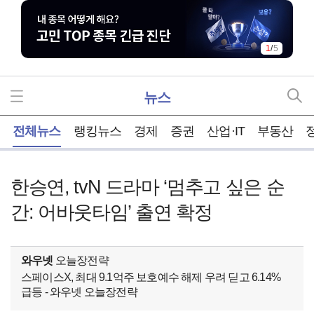
1
/
5
뉴스
홈
전체뉴스
랭킹뉴스
경제
증권
산업·IT
부동산
한승연, tvN 드라마 ‘멈추고 싶은 순
간: 어바웃타임’ 출연 확정
와우넷
오늘장전략
스페이스X, 최대 9.1억주 보호예수 해제 우려 딛고 6.14%
급등 - 와우넷 오늘장전략