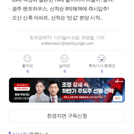
광주 펜트하우스, 선착순 8억혜택에 즉시입주!
오산 신축 아파트, 선착순 ‘반값’ 분양 시작..
한국경제TV 디지털이슈팀 유병철 기자
onlinenews@hankyungtv.com
좋아요
싫어요
후속기사 원해요
0
0
5
5
/
5
한경지면 구독신청