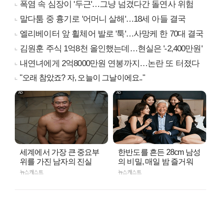
폭염 속 심장이 '두근'…그냥 넘겼다간 돌연사 위험
말다툼 중 흉기로 '어머니 살해'…18세 아들 결국
엘리베이터 앞 휠체어 발로 '툭'…사망케 한 70대 결국
김원훈 주식 1억8천 올인했는데…현실은 '-2,400만원'
내연녀에게 2억8000만원 연봉까지…논란 또 터졌다
"오래 참았죠? 자, 오늘이 그날이에요.."
세계에서 가장 큰 중요부
한반도를 흔든 28cm 남성
위를 가진 남자의 진실
의 비밀, 매일 밤 즐거워
뉴스캐스트
뉴스캐스트