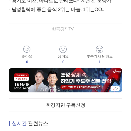
경기도 이천, 아파트값 난리났다! 20년 전 분양가..
남성활력에 좋은 음식 2위는 마늘, 1위는OO..
한국경제TV
좋아요
싫어요
후속기사 원해요
0
0
1
5
/
5
한경지면 구독신청
실시간
관련뉴스