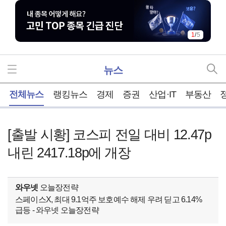
1
/
5
뉴스
홈
전체뉴스
랭킹뉴스
경제
증권
산업·IT
부동산
[출발 시황] 코스피 전일 대비 12.47p
내린 2417.18p에 개장
와우넷
오늘장전략
스페이스X, 최대 9.1억주 보호예수 해제 우려 딛고 6.14%
급등 - 와우넷 오늘장전략