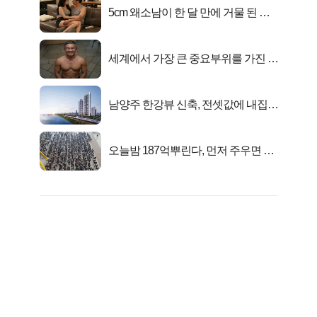
5cm 왜소남이 한 달 만에 거물 된 사
연
세계에서 가장 큰 중요부위를 가진 남
자의 진실
남양주 한강뷰 신축, 전셋값에 내집마
련!
오늘밤 187억뿌린다, 먼저 주우면 최
대1억..!