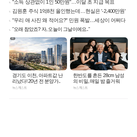
"소득 상관없이 1인 50만원"…이달 초 지급 목표
김원훈 주식 1억8천 올인했는데…현실은 '-2,400만원'
"우리 애 사진 왜 적어요?" 민원 폭발…세상이 어쩌다
"오래 참았죠? 자, 오늘이 그날이에요.."
경기도 이천, 아파트값 난
한반도를 흔든 28cm 남성
리났다! 20년 전 분양가..
의 비밀, 매일 밤 즐거워
뉴스캐스트
뉴스캐스트