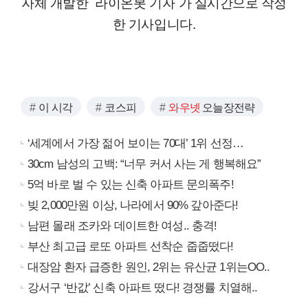
자체 개발한 `라이온봇 기자`가 실시간으로 작성
한 기사입니다.
이 시각
코스피
와우넷
오늘장전략
‘세계에서 가장 젊어 보이는 70대’ 1위 선정…
30cm 남성의 고백: “너무 커서 사는 게 행복해요”
5억 바로 벌 수 있는 신축 아파트 문의폭주!
빚 2,000만원 이상, 나라에서 90% 갚아준다!
남편 몰래 조카와 데이트한 여성.. 충격!
부산 최고급 로또 아파트 선착순 줍줍떴다!
대장암 환자 급증한 원인, 2위는 유산균 1위는OO..
강서구 ‘반값’ 신축 아파트 떴다! 경쟁률 치열해..