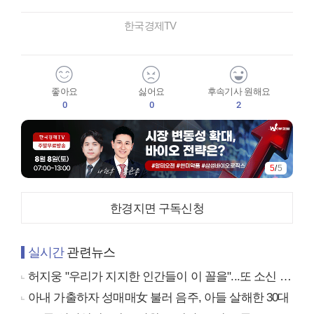
한국경제TV
좋아요
싫어요
후속기사 원해요
0
0
2
5
/
5
한경지면 구독신청
실시간
관련뉴스
허지웅 "우리가 지지한 인간들이 이 꼴을"...또 소신 발언
아내 가출하자 성매매女 불러 음주, 아들 살해한 30대