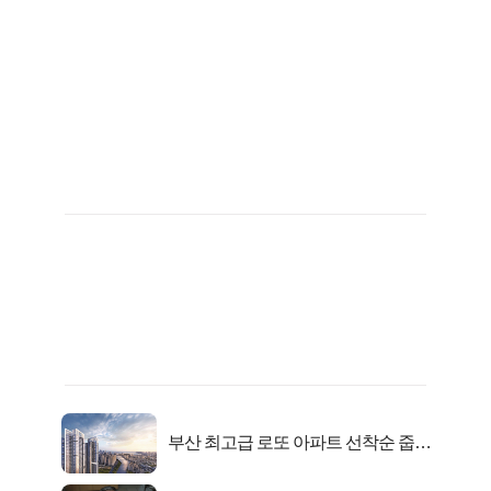
부산 최고급 로또 아파트 선착순 줍줍
떴다!