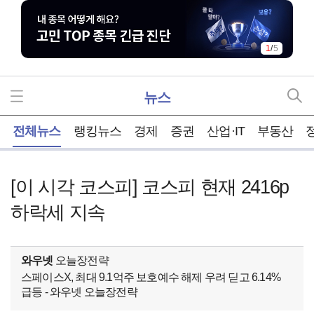
1
/
5
뉴스
홈
전체뉴스
랭킹뉴스
경제
증권
산업·IT
부동산
[이 시각 코스피] 코스피 현재 2416p
하락세 지속
와우넷
오늘장전략
스페이스X, 최대 9.1억주 보호예수 해제 우려 딛고 6.14%
급등 - 와우넷 오늘장전략