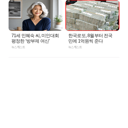
71세 민혜숙 씨, 미인대회
한국로또, 8월부터 전국
평정한 ‘방부제 여신’
민에 1억원씩 준다
뉴스캐스트
뉴스캐스트