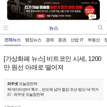
4
/
4
뉴스
홈
전체뉴스
랭킹뉴스
경제
증권
산업·IT
부동산
[가상화폐 뉴스] 비트코인 시세, 1200
만 원선 아래로 떨어져
와우넷
오늘장전략
'AI 데이터센터' 특수…반도체 넘어 철강·조선·방산 '새 먹거
리' - 와우넷 오늘장전략