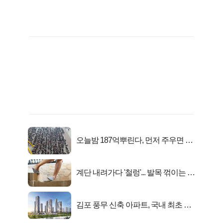
오늘밤 187억뿌린다, 먼저 주우면 최
대1억..!
계단 내려가다 '철렁'... 발목 꺾이는 이
유
김포 풍무 신축 아파트, 국내 최초 반
값 분양..