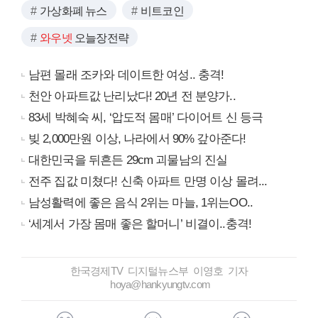
가상화폐 뉴스
비트코인
와우넷
오늘장전략
남편 몰래 조카와 데이트한 여성.. 충격!
천안 아파트값 난리났다! 20년 전 분양가..
83세 박혜숙 씨, ‘압도적 몸매’ 다이어트 신 등극
빚 2,000만원 이상, 나라에서 90% 갚아준다!
대한민국을 뒤흔든 29cm 괴물남의 진실
전주 집값 미쳤다! 신축 아파트 만명 이상 몰려...
남성활력에 좋은 음식 2위는 마늘, 1위는OO..
‘세계서 가장 몸매 좋은 할머니’ 비결이..충격!
한국경제TV 디지털뉴스부 이영호 기자
hoya@hankyungtv.com