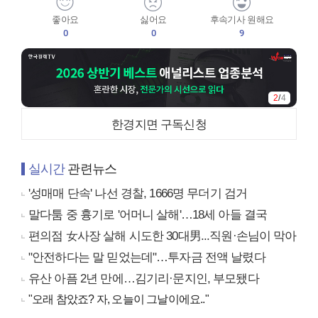
좋아요
싫어요
후속기사 원해요
0
0
9
3
/
4
한경지면 구독신청
실시간
관련뉴스
'성매매 단속' 나선 경찰, 1666명 무더기 검거
말다툼 중 흉기로 '어머니 살해'…18세 아들 결국
편의점 女사장 살해 시도한 30대男...직원·손님이 막아
"안전하다는 말 믿었는데"…투자금 전액 날렸다
유산 아픔 2년 만에…김기리·문지인, 부모됐다
"오래 참았죠? 자, 오늘이 그날이에요.."