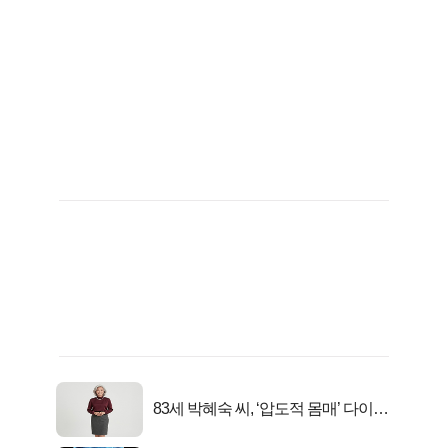
83세 박혜숙 씨, ‘압도적 몸매’ 다이어
트 신 등극