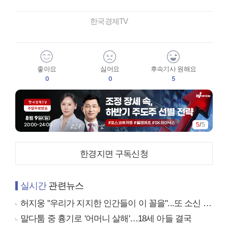
한국경제TV
좋아요
싫어요
후속기사 원해요
0
0
5
5
/
5
한경지면 구독신청
실시간
관련뉴스
허지웅 "우리가 지지한 인간들이 이 꼴을"...또 소신 발언
말다툼 중 흉기로 '어머니 살해'…18세 아들 결국