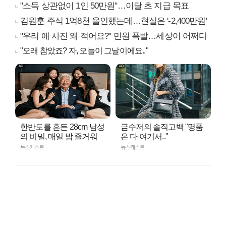
"소득 상관없이 1인 50만원"…이달 초 지급 목표
김원훈 주식 1억8천 올인했는데…현실은 '-2,400만원'
"우리 애 사진 왜 적어요?" 민원 폭발…세상이 어쩌다
"오래 참았죠? 자, 오늘이 그날이에요.."
한반도를 흔든 28cm 남성
금수저의 솔직고백 "명품
의 비밀, 매일 밤 즐거워
은 다 여기서.."
뉴스캐스트
뉴스캐스트