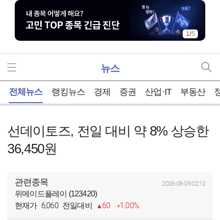
2
/
5
뉴스
홈
전체뉴스
랭킹뉴스
경제
증권
산업·IT
부동산
선데이토즈, 전일 대비 약 8% 상승한
36,450원
관련종목
2026-08-09 02:12
위메이드플레이 (123420)
6,060
60
1.00%
현재가
전일대비