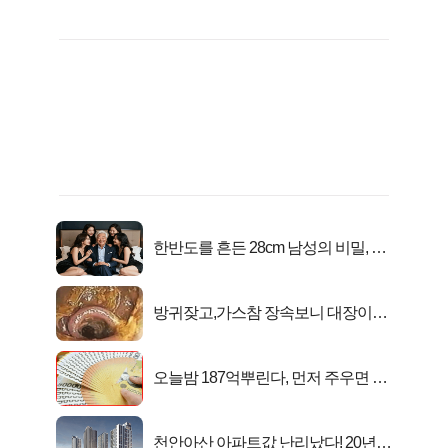
한반도를 흔든 28cm 남성의 비밀, 매
일 밤 즐거워
방귀잦고,가스참 장속보니 대장이아
니라..
오늘밤 187억뿌린다, 먼저 주우면 최
대1억..!
천안아산 아파트값 난리났다! 20년