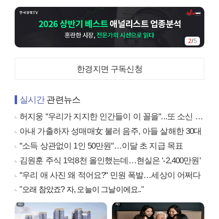
3
/
5
한경지면 구독신청
실시간
관련뉴스
허지웅 "우리가 지지한 인간들이 이 꼴을"...또 소신 발언
아내 가출하자 성매매女 불러 음주, 아들 살해한 30대
"소득 상관없이 1인 50만원"…이달 초 지급 목표
김원훈 주식 1억8천 올인했는데…현실은 '-2,400만원'
"우리 애 사진 왜 적어요?" 민원 폭발…세상이 어쩌다
"오래 참았죠? 자, 오늘이 그날이에요.."