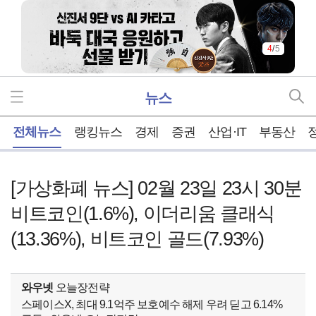
4
/
5
뉴스
홈
전체뉴스
랭킹뉴스
경제
증권
산업·IT
부동산
[가상화폐 뉴스] 02월 23일 23시 30분
비트코인(1.6%), 이더리움 클래식
(13.36%), 비트코인 골드(7.93%)
와우넷
오늘장전략
스페이스X, 최대 9.1억주 보호예수 해제 우려 딛고 6.14%