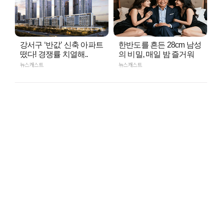
강서구 ‘반값’ 신축 아파트
한반도를 흔든 28cm 남성
떴다! 경쟁률 치열해..
의 비밀, 매일 밤 즐거워
뉴스캐스트
뉴스캐스트