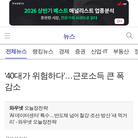
2
/
4
뉴스
홈
전체뉴스
랭킹뉴스
경제
증권
산업·IT
부동산
'40대가 위험하다'…근로소득 큰 폭
감소
와우넷
오늘장전략
'AI 데이터센터' 특수…반도체 넘어 철강·조선·방산 '새 먹거
리' - 와우넷 오늘장전략