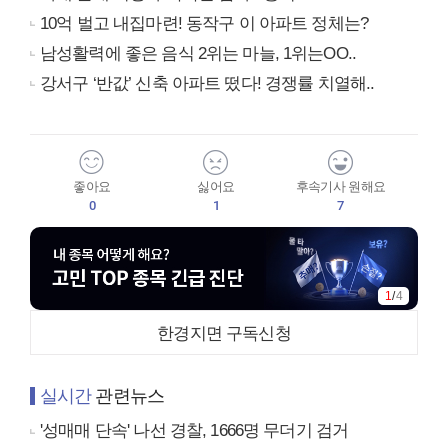
10억 벌고 내집마련! 동작구 이 아파트 정체는?
남성활력에 좋은 음식 2위는 마늘, 1위는OO..
강서구 ‘반값’ 신축 아파트 떴다! 경쟁률 치열해..
좋아요
싫어요
후속기사 원해요
0
1
7
1
/
4
한경지면 구독신청
실시간
관련뉴스
'성매매 단속' 나선 경찰, 1666명 무더기 검거