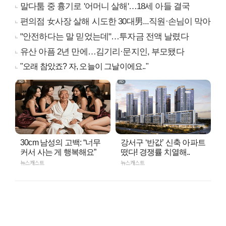
말다툼 중 흉기로 '어머니 살해'…18세 아들 결국
편의점 女사장 살해 시도한 30대男...직원·손님이 막아
"안전하다는 말 믿었는데"…투자금 전액 날렸다
유산 아픔 2년 만에…김기리·문지인, 부모됐다
"오래 참았죠? 자, 오늘이 그날이에요.."
30cm 남성의 고백: “너무
강서구 ‘반값’ 신축 아파트
커서 사는 게 행복해요”
떴다! 경쟁률 치열해..
뉴스캐스트
뉴스캐스트