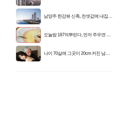
떴다!
남양주 한강뷰 신축, 전셋값에 내집마
련!
오늘밤 187억뿌린다, 먼저 주우면 최
대1억..!
나이 70살에 그곳이 20cm 커진 남자..
충격!