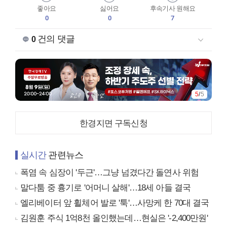
좋아요
싫어요
후속기사 원해요
0
0
7
건의 댓글
0
5
/
5
한경지면 구독신청
실시간
관련뉴스
폭염 속 심장이 '두근'…그냥 넘겼다간 돌연사 위험
말다툼 중 흉기로 '어머니 살해'…18세 아들 결국
엘리베이터 앞 휠체어 발로 '툭'…사망케 한 70대 결국
김원훈 주식 1억8천 올인했는데…현실은 '-2,400만원'