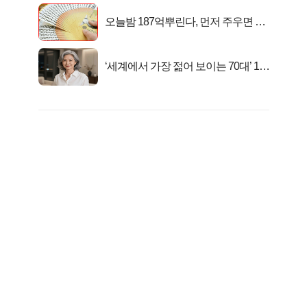
오늘밤 187억뿌린다, 먼저 주우면 최
대1억..!
‘세계에서 가장 젊어 보이는 70대’ 1위
선정…