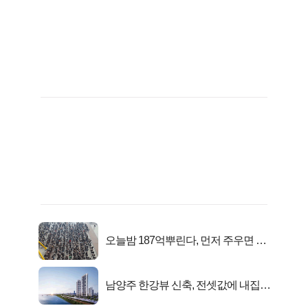
오늘밤 187억뿌린다, 먼저 주우면 최
대1억..!
남양주 한강뷰 신축, 전셋값에 내집마
련!