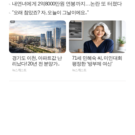
내연녀에게 2억8000만원 연봉까지…논란 또 터졌다
"오래 참았죠? 자, 오늘이 그날이에요.."
경기도 이천, 아파트값 난
71세 민혜숙 씨, 미인대회
리났다! 20년 전 분양가..
평정한 ‘방부제 여신’
뉴스캐스트
뉴스캐스트