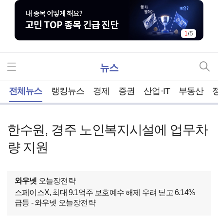
1
/
5
뉴스
홈
전체뉴스
랭킹뉴스
경제
증권
산업·IT
부동산
한수원, 경주 노인복지시설에 업무차
량 지원
와우넷
오늘장전략
스페이스X, 최대 9.1억주 보호예수 해제 우려 딛고 6.14%
급등 - 와우넷 오늘장전략