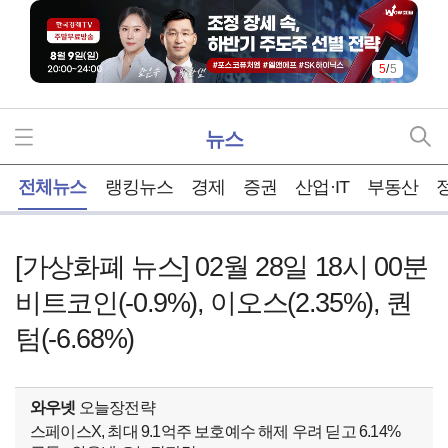
5
/
5
뉴스
홈
전체뉴스
랭킹뉴스
경제
증권
산업·IT
부동산
[가상화폐 뉴스] 02월 28일 18시 00분
비트코인(-0.9%), 이오스(2.35%), 퀀
텀(-6.68%)
와우넷
오늘장전략
스페이스X, 최대 9.1억주 보호예수 해제 우려 딛고 6.14%