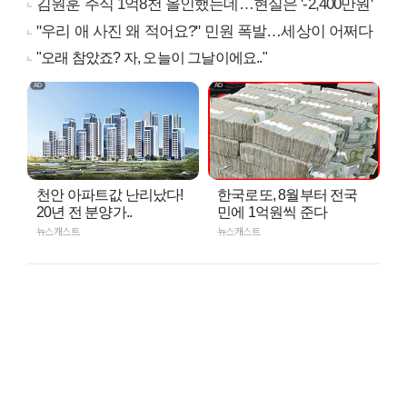
김원훈 주식 1억8천 올인했는데…현실은 '-2,400만원'
"우리 애 사진 왜 적어요?" 민원 폭발…세상이 어쩌다
"오래 참았죠? 자, 오늘이 그날이에요.."
천안 아파트값 난리났다!
한국로또, 8월부터 전국
20년 전 분양가..
민에 1억원씩 준다
뉴스캐스트
뉴스캐스트