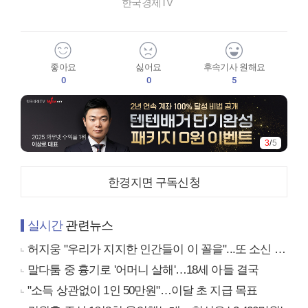
한국경제TV
좋아요
싫어요
후속기사 원해요
0
0
5
4
/
5
한경지면 구독신청
실시간
관련뉴스
허지웅 "우리가 지지한 인간들이 이 꼴을"...또 소신 발언
말다툼 중 흉기로 '어머니 살해'…18세 아들 결국
"소득 상관없이 1인 50만원"…이달 초 지급 목표