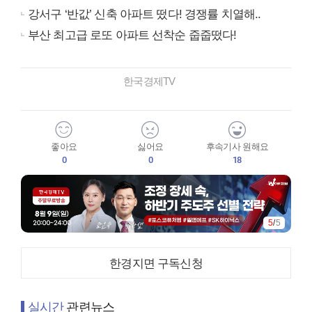
강서구 ‘반값’ 신축 아파트 떴다! 경쟁률 치열해..
부산 최고급 로또 아파트 선착순 줍줍떴다!
한국경제TV
좋아요
싫어요
후속기사 원해요
0
0
18
5
/
5
한경지면 구독신청
실시간
관련뉴스