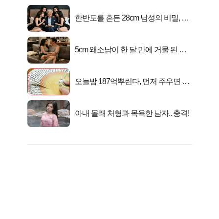
한반도를 흔든 28cm 남성의 비밀, 매
일 밤 즐거워
5cm 왜소남이 한 달 만에 거물 된 사
연
오늘밤 187억뿌린다, 먼저 주우면 최
대1억..!
아내 몰래 처형과 목욕한 남자.. 충격!