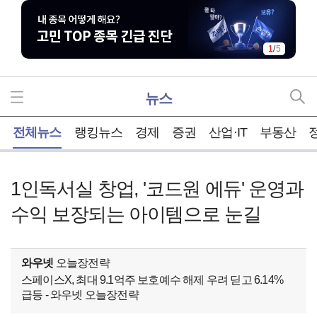
1
/
5
뉴스
홈
전체뉴스
랭킹뉴스
경제
증권
산업·IT
부동산
1인독서실 창업, '코드원 에듀' 운영과
수익 보장되는 아이템으로 눈길
와우넷
오늘장전략
스페이스X, 최대 9.1억주 보호예수 해제 우려 딛고 6.14%
급등 - 와우넷 오늘장전략