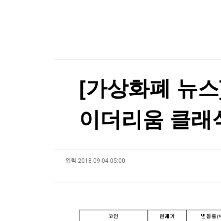
한국경제TV
뉴스홈
김민석, 강원·TK 경선서 '4%p차' 승리…누적득
머니팜 모닝라이브
증권
굿모닝 작전
금융
김민석, 강원·TK 경선서 '4%p차' 승리…누적득
오늘장 뭐사지?
부동산
[오후5시] 뉴스플러스
사회
온로드 (ON ROAD) 인사이트
글로벌경제
[가상화폐 뉴스] 
랭킹뉴스
이더리움 클래식(7
미네르바아카데미
증권 데이터
입력
2018-09-04 05:00
스페셜강의
특징주 뉴스
투자/재테크
매매신호 (랭킹100
부동산/세무
투자분석
산업
국내증시
[모집-3기-] 돈버는 트레이딩 투자 북클럽
환율