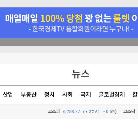
표는 박빙
뉴스
원 손실"
호르무즈 폐쇄"(종합)
산업
부동산
정치
사회
국제
글로벌경제
칼
9% 인상
코스피
6,258.77
0.6%
)
코스닥
(
37.61
TV프로그램
와우