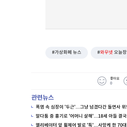
가상화폐 뉴스
와우넷
오늘장
좋아요
0
관련뉴스
폭염 속 심장이 '두근'…그냥 넘겼다간 돌연사 위
말다툼 중 흉기로 '어머니 살해'…18세 아들 결국