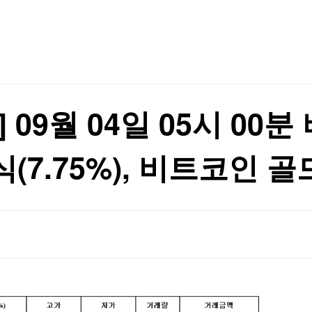
TV홈
무료방송
전체뉴스
표는 박빙
증권
파트너스
경제
종목핫라인
추천 상
산업
표는 박빙
경제
오늘의 
정치
생활경제
수익후기
국제
기업·CEO
이벤트
칼럼·연재
09월 04일 05시 00분 
특집방송
전체 프로그램
.75%), 비트코인 골드(
채널/편성
지역별채널
)
편성표