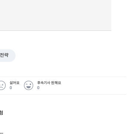
전략
싫어요
후속기사 원해요
0
0
험
엘리베이터 앞 휠체어 발로 '툭'…사망케 한 70대 결국