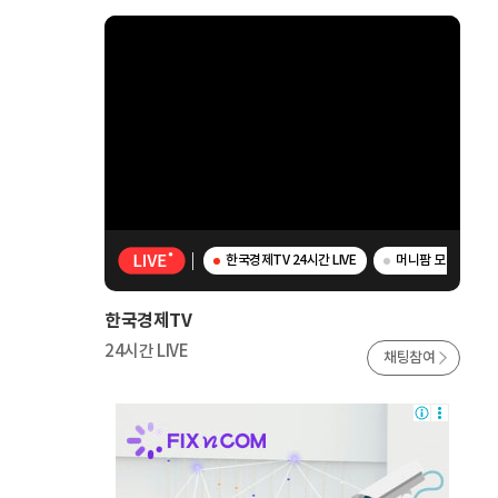
한국경제TV 24시간 LIVE
머니팜 모닝라이브 
한국경제TV
24시간 LIVE
채팅참여