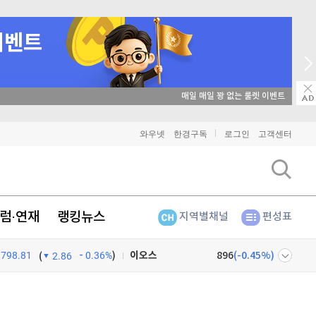
매일 매일 꽝 없는 룰렛 이벤트
비트코인
91,334,000
(
-0.2%
)
와우넷
한경구독
로그인
고객센터
이더리움
2,703,000
(
0%
)
리플
1,460
(
-0.48%
)
럼·연재
랭킹뉴스
지역별채널
편성표
비트코인 캐시
304,700
(
-0.53%
)
798.81
0.36%
)
이오스
896
(
-0.45%
)
(
2.86
비트코인 골드
1,313
(
-763.82%
)
넷
주식창