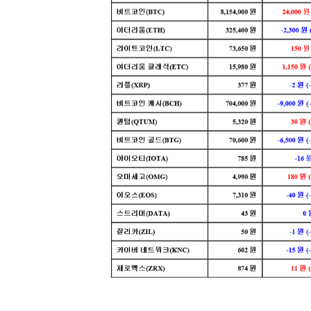
[할인50%] 한·미 투자 올인원 클래스
해외증시