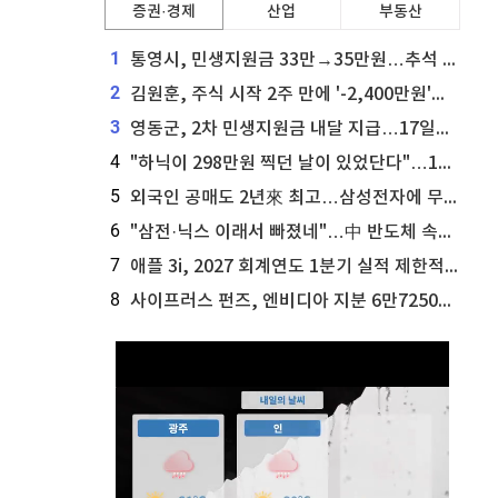
증권·경제
산업
부동산
1
통영시, 민생지원금 33만→35만원…추석 전 푼다
2
김원훈, 주식 시작 2주 만에 '-2,400만원'…"차 한 대 값 날렸다"
3
영동군, 2차 민생지원금 내달 지급…17일부터 신청 접수
4
"하닉이 298만원 찍던 날이 있었단다"…100만 클릭 '전래동화' 정체
5
외국인 공매도 2년來 최고…삼성전자에 무슨일이 [B급기자의 B급리포트]
6
"삼전·닉스 이래서 빠졌네"…中 반도체 속사정 [B급기자의 B급리포트]
7
애플 3i, 2027 회계연도 1분기 실적 제한적 검토 통과
8
사이프러스 펀즈, 엔비디아 지분 6만7250주 매각