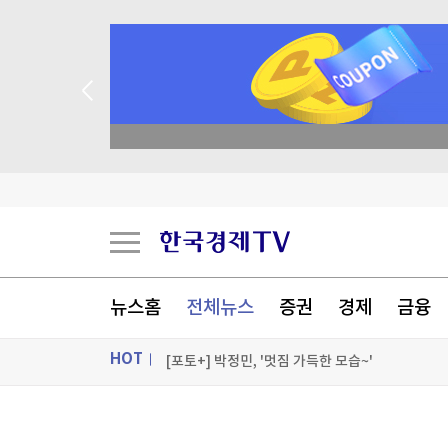
종목 무료 정밀 진단
김민석, 강원·TK 경선서 '4%p차' 승리…누적득
우크라, '40일 작전' 성공 선언…"러 물류망 17조
이란, 美에 병력철수·배상금 요구…"충족시까지 
뉴스홈
전체뉴스
증권
경제
금융
'보름달 빵' 이젠 2천원이라니...삼립, 빵값 평균 
HOT
[포토+] 박정민, '멋짐 가득한 모습~'
"나야, '흑백요리사' 시즌3"
ON AIR
뉴스
[온에어] 국고처 4부