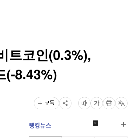
퀀텀
941
(
1.62%
)
홈
AI추천
이더리움 클래식
9,140
(
-0.55%
)
품
마켓이슈
특징주
이벤트
비트코인
91,334,000
(
-0.2%
)
비트코인(0.3%),
-8.43%)
구독
랭킹뉴스