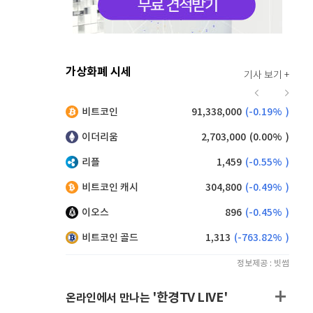
가상화폐 시세
기사 보기 +
941
(
1.62%
)
비트코인
91,338,000
(
-0.19%
)
,140
(
-0.55%
)
이더리움
2,703,000
(
0.00%
)
리플
1,459
(
-0.55%
)
비트코인 캐시
304,800
(
-0.49%
)
이오스
896
(
-0.45%
)
비트코인 골드
1,313
(
-763.82%
)
정보제공 : 빗썸
'한경TV LIVE'
온라인에서 만나는