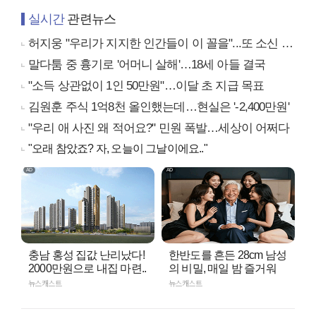
실시간
관련뉴스
허지웅 "우리가 지지한 인간들이 이 꼴을"...또 소신 발언
말다툼 중 흉기로 '어머니 살해'…18세 아들 결국
"소득 상관없이 1인 50만원"…이달 초 지급 목표
김원훈 주식 1억8천 올인했는데…현실은 '-2,400만원'
"우리 애 사진 왜 적어요?" 민원 폭발…세상이 어쩌다
"오래 참았죠? 자, 오늘이 그날이에요.."
충남 홍성 집값 난리났다!
한반도를 흔든 28cm 남성
2000만원으로 내집 마련..
의 비밀, 매일 밤 즐거워
뉴스캐스트
뉴스캐스트