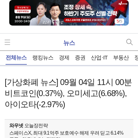
5
/
5
뉴스
홈
전체뉴스
랭킹뉴스
경제
증권
산업·IT
부동산
[가상화폐 뉴스] 09월 04일 11시 00분
비트코인(0.37%), 오미세고(6.68%),
아이오타(-2.97%)
와우넷
오늘장전략
스페이스X, 최대 9.1억주 보호예수 해제 우려 딛고 6.14%