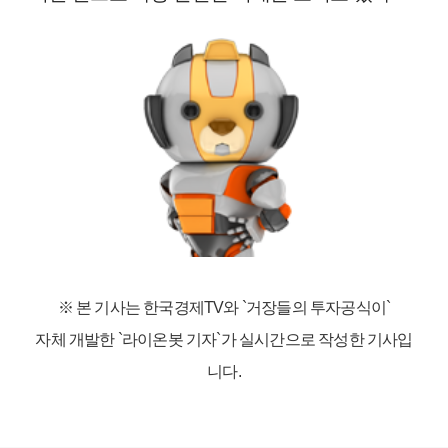
※ 본 기사는 한국경제TV와
`거장들의 투자공식이`
자체 개발한 `라이온봇 기자`가 실시간으로 작성한 기사입
니다.