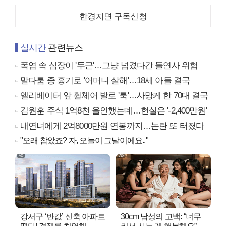
한경지면 구독신청
실시간
관련뉴스
폭염 속 심장이 '두근'…그냥 넘겼다간 돌연사 위험
말다툼 중 흉기로 '어머니 살해'…18세 아들 결국
엘리베이터 앞 휠체어 발로 '툭'…사망케 한 70대 결국
김원훈 주식 1억8천 올인했는데…현실은 '-2,400만원'
내연녀에게 2억8000만원 연봉까지…논란 또 터졌다
"오래 참았죠? 자, 오늘이 그날이에요.."
강서구 ‘반값’ 신축 아파트
30cm 남성의 고백: “너무