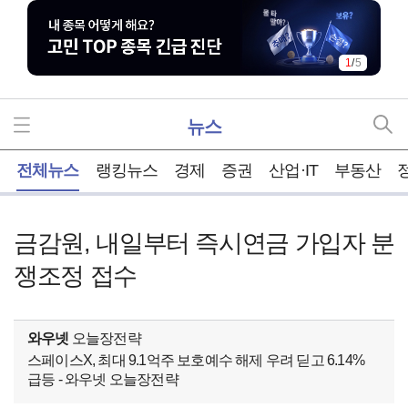
1
/
5
뉴스
홈
전체뉴스
랭킹뉴스
경제
증권
산업·IT
부동산
금감원, 내일부터 즉시연금 가입자 분
쟁조정 접수
와우넷
오늘장전략
스페이스X, 최대 9.1억주 보호예수 해제 우려 딛고 6.14%
급등 - 와우넷 오늘장전략