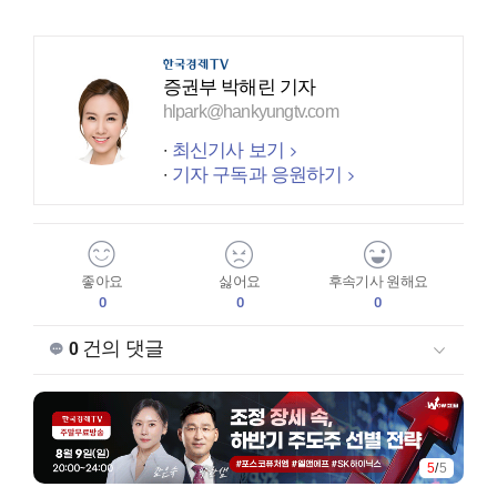
증권부 박해린 기자
hlpark@hankyungtv.com
최신기사 보기
기자 구독과 응원하기
좋아요
싫어요
후속기사 원해요
0
0
0
건의 댓글
0
5
/
5