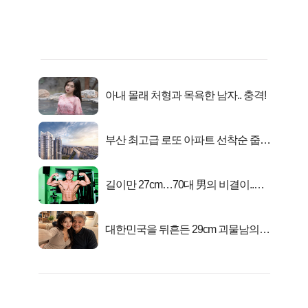
아내 몰래 처형과 목욕한 남자.. 충격!
부산 최고급 로또 아파트 선착순 줍줍
떴다!
길이만 27cm…70대 男의 비결이..충
격!
대한민국을 뒤흔든 29cm 괴물남의
진실