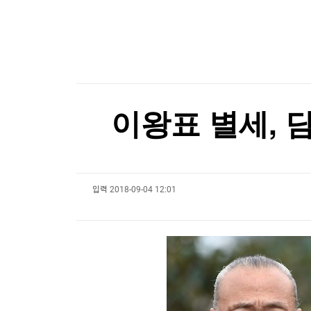
한국경제TV
뉴스홈
미어터지는 교도소 수감자 '폭발'…또 유혈사태 [글
머니팜 모닝라이브
증권
굿모닝 작전
금융
[포토+] 박정민, '멋짐 가득한 모습~'
오늘장 뭐사지?
부동산
"나야, '흑백요리사' 시즌3"
[오후5시] 뉴스플러스
사회
온로드 (ON ROAD) 인사이트
글로벌경제
[온에어] 경제전쟁 꾼 시즌3
이왕표 별세, 
랭킹뉴스
달러 대신 '차곡차곡'…中 21개월째 금 사재기
달러 대신 '차곡차곡'…中 21개월째 금 사재기
입력
2018-09-04 12:01
미네르바아카데미
증권 데이터
스페셜강의
특징주 뉴스
투자/재테크
매매신호 (랭킹100
부동산/세무
투자분석
산업
국내증시
[모집-3기-] 돈버는 트레이딩 투자 북클럽
환율