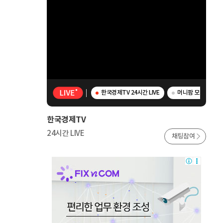
한국경제TV 24시간 LIVE
머니팜 모닝라이브 
한국경제TV
24시간 LIVE
채팅참여