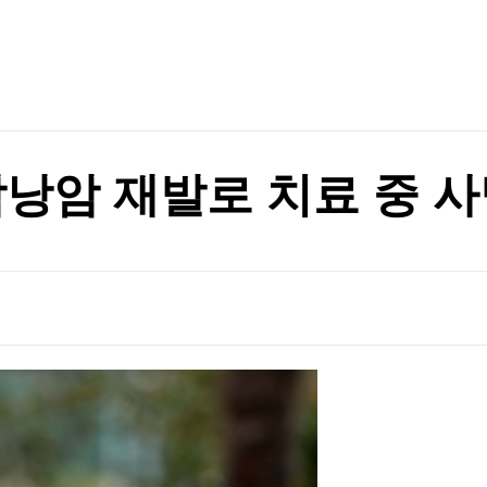
TV홈
무료방송
전체뉴스
로벌 pick]
증권
파트너스
경제
종목핫라인
추천 상
산업
경제
오늘의 
정치
생활경제
수익후기
국제
기업·CEO
이벤트
칼럼·연재
담낭암 재발로 치료 중 
특집방송
전체 프로그램
채널/편성
지역별채널
)
편성표