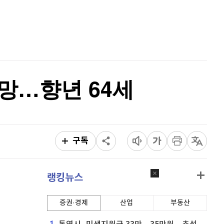
리플
1,454
(
0.69%
)
홈
AI추천
비트코인 캐시
303,700
(
0.46%
)
품
마켓이슈
특징주
이벤트
이오스
896
(
-0.45%
)
비트코인 골드
1,313
(
-763.82%
)
사망…향년 64세
퀀텀
924
(
0.87%
)
이더리움 클래식
9,160
(
0.38%
)
비트코인
91,332,000
(
-0.02%
)
구독
랭킹뉴스
증권·경제
산업
부동산
1