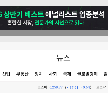
뉴스
산업
부동산
정치
사회
국제
글로벌경제
칼
코스피
6,258.77
0.6%
)
코스닥
(
37.61
구전략 모색중"
TV프로그램
와우
최악 시나리오 대비"