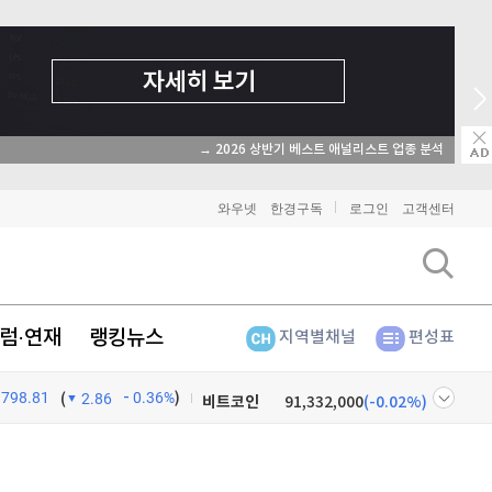
→ 2026 상반기 베스트 애널리스트 업종 분석
와우넷
한경구독
로그인
고객센터
럼·연재
랭킹뉴스
지역별채널
편성표
798.81
0.36%
)
비트코인
91,332,000
(
-0.02%
)
(
2.86
이더리움
2,694,000
(
0.07%
)
넷
주식창