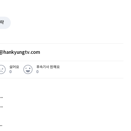
략
퀀텀
이더리움 클래식
9
@hankyungtv.com
싫어요
후속기사 원해요
0
0
허지웅 "우리가 지지한 인간들이 이 꼴을"...또 소신 발언
아내 가출하자 성매매女 불러 음주, 아들 살해한 30대
김원훈 주식 1억8천 올인했는데…현실은 '-2,400만원'