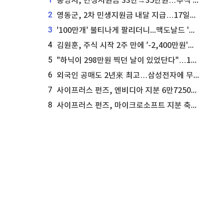
통영시, 민생지원금 33만→35만원…추석 전 푼다
2
영동군, 2차 민생지원금 내달 지급…17일부터 신청 접수
3
'100만개' 불티나게 팔리더니...맥도날드 '충주찰옥수수버거' 돌연 판매 종료
4
김원훈, 주식 시작 2주 만에 '-2,400만원'…"차 한 대 값 날렸다"
5
"하닉이 298만원 찍던 날이 있었단다"…100만 클릭 '전래동화' 정체
6
외국인 공매도 2년來 최고…삼성전자에 무슨일이 [B급기자의 B급리포트]
7
사이프러스 펀즈, 엔비디아 지분 6만7250주 매각
8
사이프러스 펀즈, 마이크로소프트 지분 축소...3만3천 주 매각