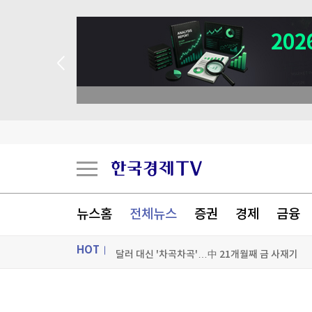
뉴스홈
전체뉴스
증권
경제
금융
HOT
달러 대신 '차곡차곡'…中 21개월째 금 사재기
공습 한계, 탄약 고갈…"미군 수뇌부, 이란전 출
ON AIR
뉴스
한 총리, 경북 청도 찾아 가뭄·폭염피해 점검…"