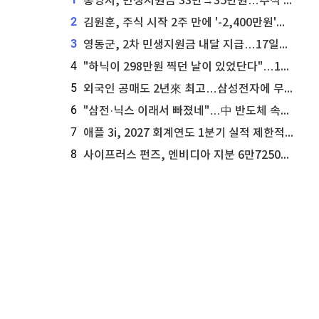
통영시, 민생지원금 33만→35만원…추석 전 푼다
2
김원훈, 주식 시작 2주 만에 '-2,400만원'…"차 한 대 값 날렸다"
3
영동군, 2차 민생지원금 내달 지급…17일부터 신청 접수
4
"하닉이 298만원 찍던 날이 있었단다"…100만 클릭 '전래동화' 정체
5
외국인 공매도 2년來 최고…삼성전자에 무슨일이 [B급기자의 B급리포트]
6
"삼전·닉스 이래서 빠졌네"…中 반도체 속사정 [B급기자의 B급리포트]
7
애플 3i, 2027 회계연도 1분기 실적 제한적 검토 통과
8
사이프러스 펀즈, 엔비디아 지분 6만7250주 매각