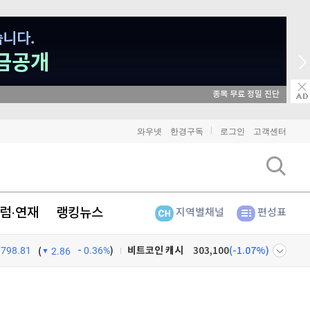
매일 매일 꽝 없는 룰렛 이벤트
와우넷
한경구독
로그인
고객센터
비트코인
91,232,000
(
-0.31%
)
이더리움
2,698,000
(
-0.19%
)
럼·연재
랭킹뉴스
지역별채널
편성표
리플
1,463
(
-0.27%
)
798.81
0.36%
)
비트코인 캐시
303,100
(
-1.07%
)
(
2.86
이오스
896
(
-0.45%
)
넷
주식창