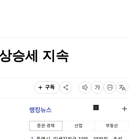
비트코인 골드
1,313
(
-763.82%
)
홈
AI추천
퀀텀
942
(
1.73%
)
품
마켓이슈
특징주
이벤트
이더리움 클래식
9,125
(
-0.72%
)
비트코인
91,232,000
(
-0.31%
)
p 상승세 지속
구독
랭킹뉴스
증권·경제
산업
부동산
1