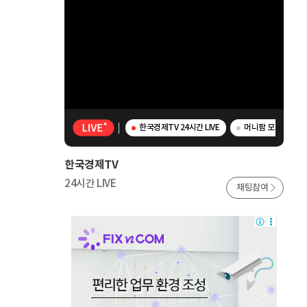
한국경제TV 24시간 LIVE
머니팜 모닝라이브 
한국경제TV
24시간 LIVE
채팅참여