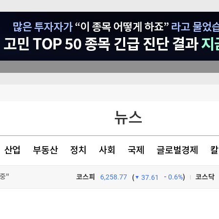
뉴스
경보 발령
전격 조사
산업
부동산
정치
사회
국제
글로벌경제
칼
들도 홀렸다
중"
코스피
6,258.77
0.6%
)
코스닥
(
37.61
TV프로그램
와우