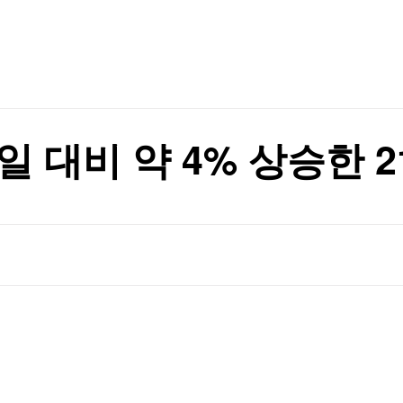
TV홈
무료방송
전체뉴스
증권
파트너스
경제
종목핫라인
추천 상
산업
경제
오늘의 
정치
생활경제
수익후기
국제
기업·CEO
이벤트
칼럼·연재
 대비 약 4% 상승한 21
특집방송
전체 프로그램
채널/편성
지역별채널
)
편성표