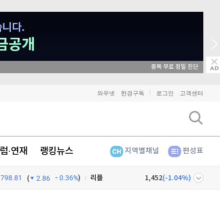
종목 무료 정밀 진단
와우넷
한경구독
로그인
고객센터
비트코인
91,211,000
(
-0.33%
)
이더리움
2,696,000
(
-0.26%
)
럼·연재
랭킹뉴스
지역별채널
편성표
리플
1,452
(
-1.04%
)
798.81
0.36%
)
(
2.86
비트코인 캐시
303,700
(
-0.86%
)
이오스
896
(
-0.45%
)
넷
주식창