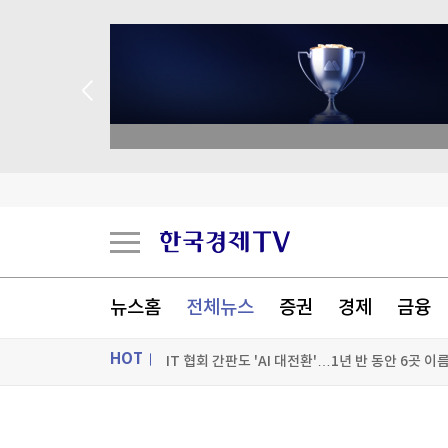
 애널리스트 업종 분석
크래프톤, 인간관계 잘 아는 '로봇 두뇌' 만든다
크래프톤, 인간관계 잘 아는 '로봇 두뇌' 만든다
뉴스홈
전체뉴스
증권
경제
금융
IT 협회 간판도 'AI 대전환'…1년 반 동안 6곳 이
HOT
SKT, 10년 장기고객 행사…흑백요리사 셰프 요
[포토+] 박정민, '멋짐 가득한 모습~'
ON AIR
뉴스
"나야, '흑백요리사' 시즌3"