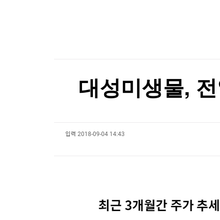
한국경제TV
뉴스홈
[온에어] 국고처 2부
머니팜 모닝라이브
증권
굿모닝 작전
금융
크래프톤, 인간관계 잘 아는 '로봇 두뇌' 만든다
오늘장 뭐사지?
부동산
크래프톤, 인간관계 잘 아는 '로봇 두뇌' 만든다
[오후5시] 뉴스플러스
사회
온로드 (ON ROAD) 인사이트
글로벌경제
대성미생물, 전일
랭킹뉴스
입력
2018-09-04 14:43
미네르바아카데미
증권 데이터
스페셜강의
특징주 뉴스
투자/재테크
매매신호 (랭킹100
부동산/세무
투자분석
산업
국내증시
[모집-3기-] 돈버는 트레이딩 투자 북클럽
환율