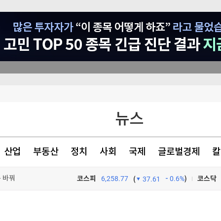
뉴스
산업
부동산
정치
사회
국제
글로벌경제
칼
름 바꿔
코스피
6,258.77
0.6%
)
코스닥
(
37.61
리 제공
TV프로그램
와우