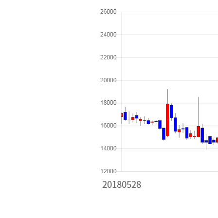
[할인50%] 한·미 투자 올인원 클래스
해외증시