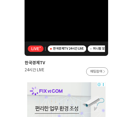
한국경제TV 24시간 LIVE
머니팜 모닝라이브 
한국경제TV
24시간 LIVE
채팅참여