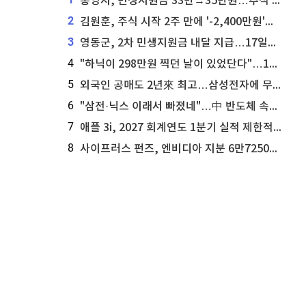
통영시, 민생지원금 33만→35만원…추석 전 푼다
2
김원훈, 주식 시작 2주 만에 '-2,400만원'…"차 한 대 값 날렸다"
3
영동군, 2차 민생지원금 내달 지급…17일부터 신청 접수
4
"하닉이 298만원 찍던 날이 있었단다"…100만 클릭 '전래동화' 정체
5
외국인 공매도 2년來 최고…삼성전자에 무슨일이 [B급기자의 B급리포트]
6
"삼전·닉스 이래서 빠졌네"…中 반도체 속사정 [B급기자의 B급리포트]
7
애플 3i, 2027 회계연도 1분기 실적 제한적 검토 통과
8
사이프러스 펀즈, 엔비디아 지분 6만7250주 매각