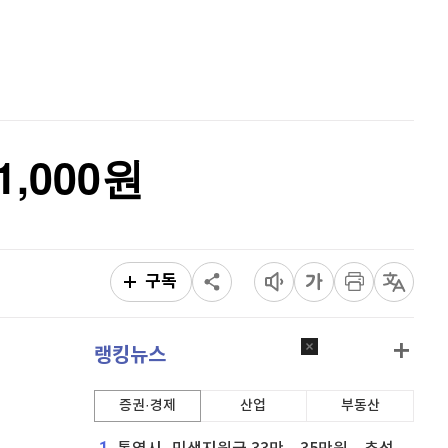
비트코인 골드
1,313
(
-763.82%
)
홈
AI추천
퀀텀
939
(
1.4%
)
품
마켓이슈
특징주
이벤트
이더리움 클래식
9,125
(
-0.72%
)
비트코인
91,211,000
(
-0.33%
)
,000원
구독
랭킹뉴스
증권·경제
산업
부동산
1