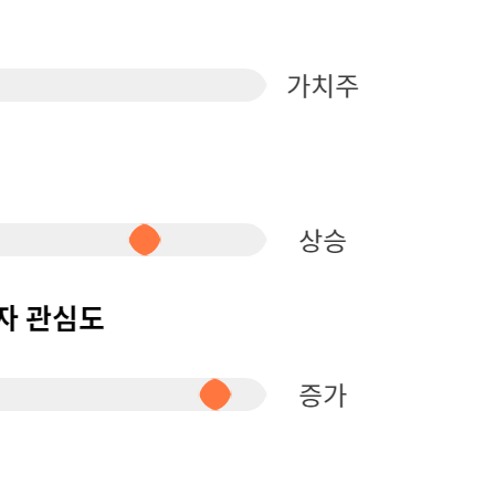
퀀텀
이더리움 클래식
9