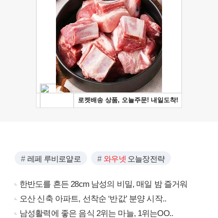
레페 루비로얄로
와우넷
오늘장전략
한반도를 흔든 28cm 남성의 비밀, 매일 밤 즐거워
오산 신축 아파트, 선착순 ‘반값’ 분양 시작..
남성활력에 좋은 음식 2위는 마늘, 1위는OO..