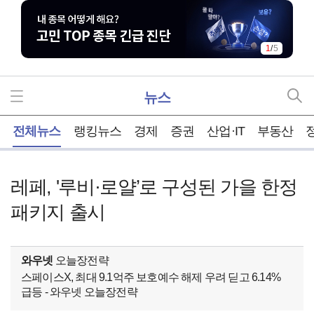
1
/
5
뉴스
홈
전체뉴스
랭킹뉴스
경제
증권
산업·IT
부동산
레페, '루비·로얄’로 구성된 가을 한정
패키지 출시
와우넷
오늘장전략
스페이스X, 최대 9.1억주 보호예수 해제 우려 딛고 6.14%
급등 - 와우넷 오늘장전략