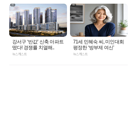
강서구 ‘반값’ 신축 아파트
71세 민혜숙 씨, 미인대회
떴다! 경쟁률 치열해..
평정한 ‘방부제 여신’
뉴스캐스트
뉴스캐스트