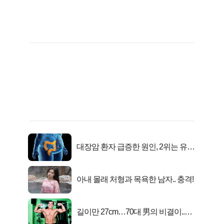
대장암 환자 급증한 원인, 2위는 유산
균 1위는OO..
아내 몰래 처형과 목욕한 남자.. 충격!
길이만 27cm…70대 男의 비결이..충
격!