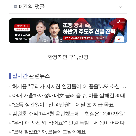
건의 댓글
0
5
/
5
한경지면 구독신청
실시간
관련뉴스
허지웅 "우리가 지지한 인간들이 이 꼴을"...또 소신 발언
아내 가출하자 성매매女 불러 음주, 아들 살해한 30대
"소득 상관없이 1인 50만원"…이달 초 지급 목표
김원훈 주식 1억8천 올인했는데…현실은 '-2,400만원'
"우리 애 사진 왜 적어요?" 민원 폭발…세상이 어쩌다
"오래 참았죠? 자, 오늘이 그날이에요.."