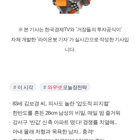
※ 본 기사는 한국경제TV와
`거장들의 투자공식이`
자체 개발한 `라이온봇 기자`가 실시간으로 작성한 기사입
니다.
이 시각
와우넷
오늘장전략
83세 김보경 씨, 의사도 놀란 ‘압도적 피지컬’
한반도를 흔든 28cm 남성의 비밀, 매일 밤 즐거워
강서구 ‘반값’ 신축 아파트 떴다! 경쟁률 치열해..
아내 몰래 처형과 목욕한 남자.. 충격!