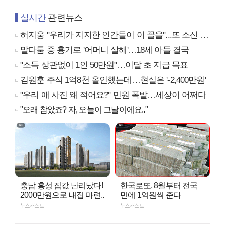
실시간
관련뉴스
허지웅 "우리가 지지한 인간들이 이 꼴을"...또 소신 발언
말다툼 중 흉기로 '어머니 살해'…18세 아들 결국
"소득 상관없이 1인 50만원"…이달 초 지급 목표
김원훈 주식 1억8천 올인했는데…현실은 '-2,400만원'
"우리 애 사진 왜 적어요?" 민원 폭발…세상이 어쩌다
"오래 참았죠? 자, 오늘이 그날이에요.."
충남 홍성 집값 난리났다!
한국로또, 8월부터 전국
2000만원으로 내집 마련..
민에 1억원씩 준다
뉴스캐스트
뉴스캐스트