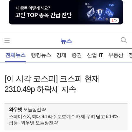
1
/
5
뉴스
홈
전체뉴스
랭킹뉴스
경제
증권
산업·IT
부동산
[이 시각 코스피] 코스피 현재
2310.49p 하락세 지속
와우넷
오늘장전략
스페이스X, 최대 9.1억주 보호예수 해제 우려 딛고 6.14%
급등 - 와우넷 오늘장전략