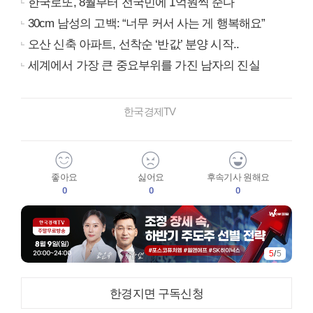
한국로또, 8월부터 전국민에 1억원씩 준다
30cm 남성의 고백: “너무 커서 사는 게 행복해요”
오산 신축 아파트, 선착순 ‘반값’ 분양 시작..
세계에서 가장 큰 중요부위를 가진 남자의 진실
한국경제TV
좋아요
싫어요
후속기사 원해요
0
0
0
5
/
5
한경지면 구독신청