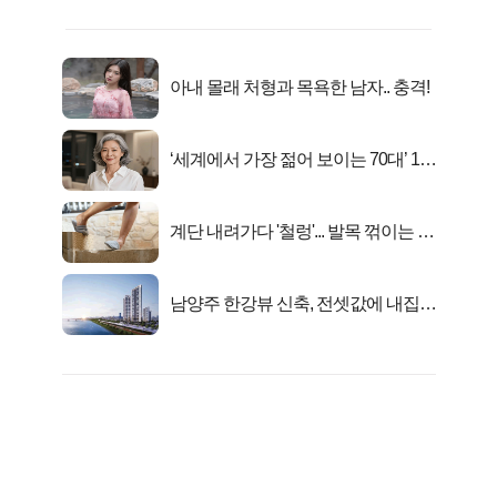
아내 몰래 처형과 목욕한 남자.. 충격!
‘세계에서 가장 젊어 보이는 70대’ 1위
선정…
계단 내려가다 '철렁'... 발목 꺾이는 이
유
남양주 한강뷰 신축, 전셋값에 내집마
련!