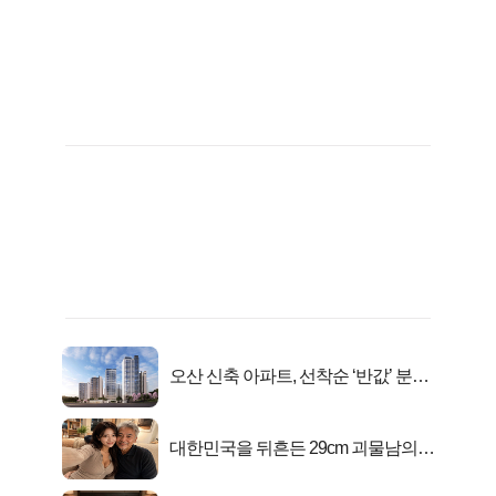
오산 신축 아파트, 선착순 ‘반값’ 분양
시작..
대한민국을 뒤흔든 29cm 괴물남의
진실