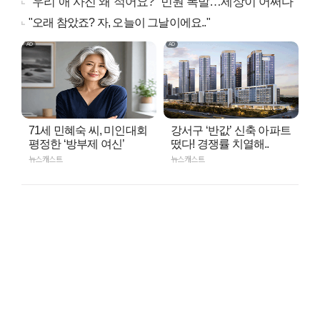
"우리 애 사진 왜 적어요?" 민원 폭발…세상이 어쩌다
"오래 참았죠? 자, 오늘이 그날이에요.."
71세 민혜숙 씨, 미인대회
강서구 ‘반값’ 신축 아파트
평정한 ‘방부제 여신’
떴다! 경쟁률 치열해..
뉴스캐스트
뉴스캐스트