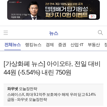
3
/
5
뉴스
홈
전체뉴스
랭킹뉴스
경제
증권
산업·IT
부동산
[가상화폐 뉴스] 아이오타, 전일 대비
44원 (-5.54%) 내린 750원
와우넷
오늘장전략
스페이스X, 최대 9.1억주 보호예수 해제 우려 딛고 6.14%
급등 - 와우넷 오늘장전략