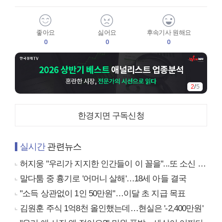
좋아요
싫어요
후속기사 원해요
0
0
0
2
/
5
한경지면 구독신청
실시간
관련뉴스
허지웅 "우리가 지지한 인간들이 이 꼴을"...또 소신 발언
말다툼 중 흉기로 '어머니 살해'…18세 아들 결국
"소득 상관없이 1인 50만원"…이달 초 지급 목표
김원훈 주식 1억8천 올인했는데…현실은 '-2,400만원'