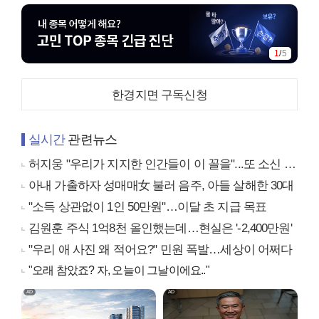
1
/
5
한경지면 구독신청
실시간
관련뉴스
허지웅 "우리가 지지한 인간들이 이 꼴을"...또 소신 발언
아내 가출하자 성매매女 불러 음주, 아들 살해한 30대
"소득 상관없이 1인 50만원"…이달 초 지급 목표
김원훈 주식 1억8천 올인했는데…현실은 '-2,400만원'
"우리 애 사진 왜 적어요?" 민원 폭발…세상이 어쩌다
"오래 참았죠? 자, 오늘이 그날이에요.."