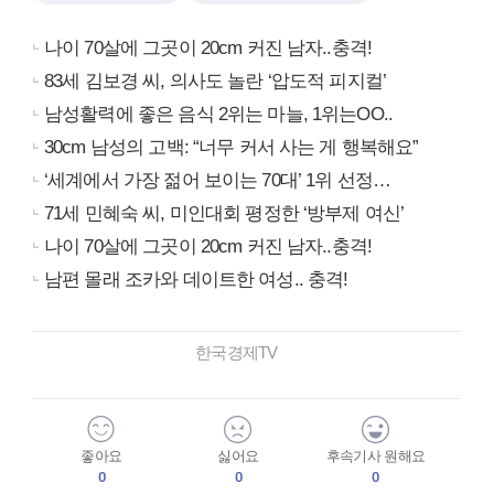
나이 70살에 그곳이 20cm 커진 남자..충격!
83세 김보경 씨, 의사도 놀란 ‘압도적 피지컬’
남성활력에 좋은 음식 2위는 마늘, 1위는OO..
30cm 남성의 고백: “너무 커서 사는 게 행복해요”
‘세계에서 가장 젊어 보이는 70대’ 1위 선정…
71세 민혜숙 씨, 미인대회 평정한 ‘방부제 여신’
나이 70살에 그곳이 20cm 커진 남자..충격!
남편 몰래 조카와 데이트한 여성.. 충격!
한국경제TV
좋아요
싫어요
후속기사 원해요
0
0
0