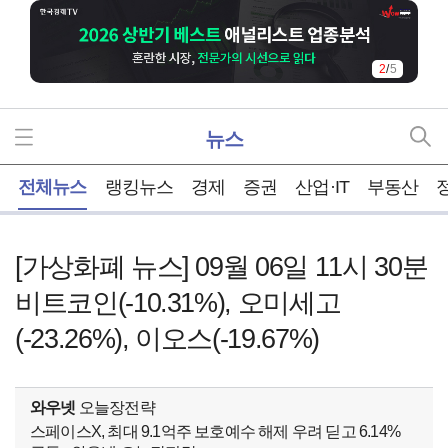
2
/
5
뉴스
홈
전체뉴스
랭킹뉴스
경제
증권
산업·IT
부동산
[가상화폐 뉴스] 09월 06일 11시 30분
비트코인(-10.31%), 오미세고
(-23.26%), 이오스(-19.67%)
와우넷
오늘장전략
스페이스X, 최대 9.1억주 보호예수 해제 우려 딛고 6.14%