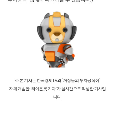
※ 본 기사는 한국경제TV와
`거장들의 투자공식이`
자체 개발한 `라이온봇 기자`가 실시간으로 작성한 기사입
니다.