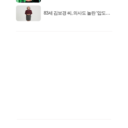
격!
83세 김보경 씨, 의사도 놀란 ‘압도적
피지컬’