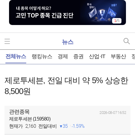
1
/
5
뉴스
홈
전체뉴스
랭킹뉴스
경제
증권
산업·IT
부동산
제로투세븐, 전일 대비 약 5% 상승한
8,500원
관련종목
2026-08-07 16:52
제로투세븐 (159580)
2,160
35
1.59%
현재가
전일대비