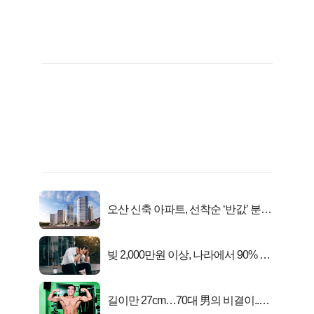
오산 신축 아파트, 선착순 ‘반값’ 분양
시작..
빚 2,000만원 이상, 나라에서 90% 갚
아준다!
길이만 27cm…70대 男의 비결이..충