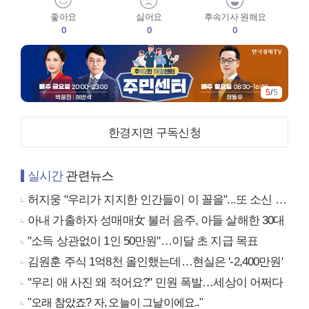
좋아요
싫어요
후속기사 원해요
0
0
0
5
/
5
한경지면 구독신청
실시간
관련뉴스
허지웅 "우리가 지지한 인간들이 이 꼴을"...또 소신 발언
아내 가출하자 성매매女 불러 음주, 아들 살해한 30대
"소득 상관없이 1인 50만원"…이달 초 지급 목표
김원훈 주식 1억8천 올인했는데…현실은 '-2,400만원'
"우리 애 사진 왜 적어요?" 민원 폭발…세상이 어쩌다
"오래 참았죠? 자, 오늘이 그날이에요.."