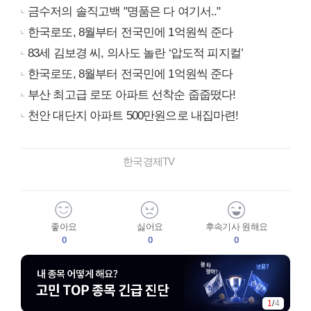
금수저의 솔직고백 "명품은 다 여기서.."
한국로또, 8월부터 전국민에 1억원씩 준다
83세 김보경 씨, 의사도 놀란 ‘압도적 피지컬’
한국로또, 8월부터 전국민에 1억원씩 준다
부산 최고급 로또 아파트 선착순 줍줍떴다!
천안 대단지 아파트 500만원으로 내집마련!
한국경제TV
좋아요
싫어요
후속기사 원해요
0
0
0
1
/
4