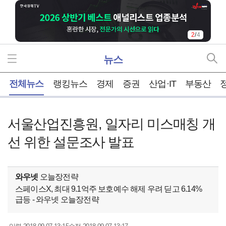
2
/
4
뉴스
홈
전체뉴스
랭킹뉴스
경제
증권
산업·IT
부동산
서울산업진흥원, 일자리 미스매칭 개
선 위한 설문조사 발표
와우넷
오늘장전략
스페이스X, 최대 9.1억주 보호예수 해제 우려 딛고 6.14%
급등 - 와우넷 오늘장전략