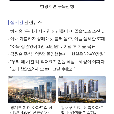
한경지면 구독신청
실시간
관련뉴스
허지웅 "우리가 지지한 인간들이 이 꼴을"...또 소신 발언
아내 가출하자 성매매女 불러 음주, 아들 살해한 30대
"소득 상관없이 1인 50만원"…이달 초 지급 목표
김원훈 주식 1억8천 올인했는데…현실은 '-2,400만원'
"우리 애 사진 왜 적어요?" 민원 폭발…세상이 어쩌다
"오래 참았죠? 자, 오늘이 그날이에요.."
경기도 이천, 아파트값 난
강서구 ‘반값’ 신축 아파트
리났다! 20년 전 분양가..
떴다! 경쟁률 치열해..