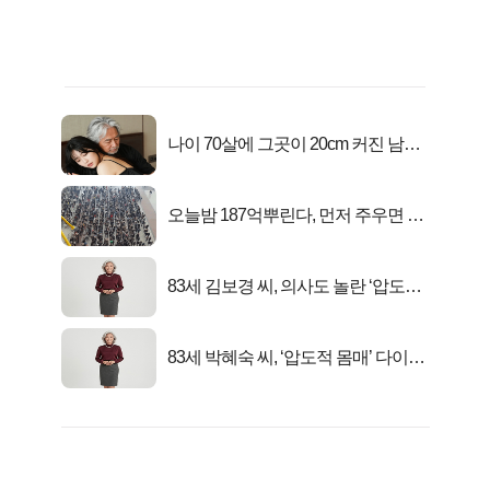
나이 70살에 그곳이 20cm 커진 남자..
충격!
오늘밤 187억뿌린다, 먼저 주우면 최
대1억..!
83세 김보경 씨, 의사도 놀란 ‘압도적
피지컬’
83세 박혜숙 씨, ‘압도적 몸매’ 다이어
트 신 등극