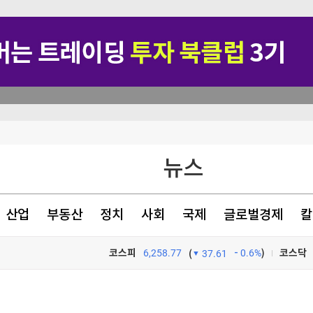
 띄워
뉴스
 부품장비 우선 사용"
산업
부동산
정치
사회
국제
글로벌경제
칼
코스피
6,258.77
0.6%
)
코스닥
(
37.61
TV프로그램
와우