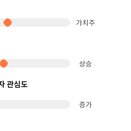
퀀텀
이더리움 클래식
9