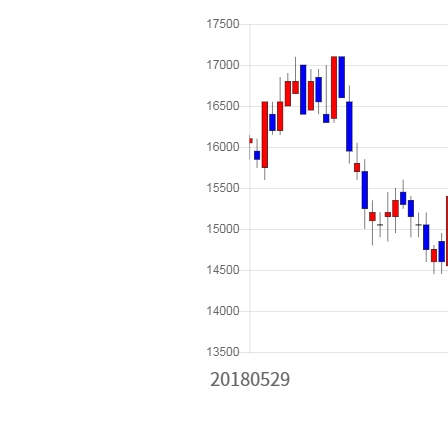
[할인50%] 한·미 투자 올인원 클래스
해외증시