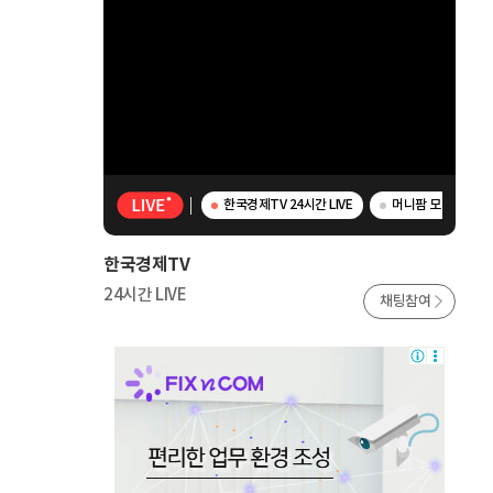
한국경제TV 24시간 LIVE
머니팜 모닝라이브 
한국경제TV
24시간 LIVE
채팅참여