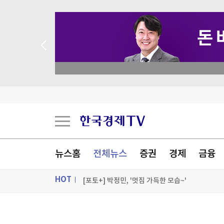
 애널리스트 업종 분석
최고위원도 '석청 대전'…1위 최민희 겨냥 박선원
與 싱크탱크 민주硏 "교육교부금 개편 반대"
金 "반도체로 황금 호남시대 완성"…鄭 "호남기업
프랑스 대선판 덮친 가짜뉴스…러시아 연계 의혹
뉴스홈
전체뉴스
증권
경제
금융
[포토+] 박정민, '멋짐 가득한 모습~'
HOT
"나야, '흑백요리사' 시즌3"
[온에어] 크립토랩스
ON AIR
뉴스