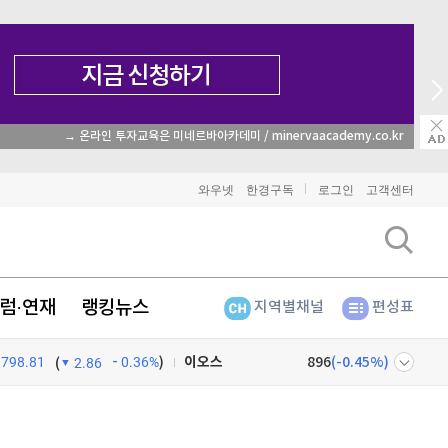
→ 온라인 투자교육은 미네르바아카데미 / minervaacademy.co.kr
비트코인
91,518,000
(
-0.35%
)
와우넷
한경구독
로그인
고객센터
이더리움
2,698,000
(
-0.6%
)
리플
1,463
(
-1.6%
)
비트코인 캐시
304,600
(
0.76%
)
럼·연재
랭킹뉴스
지역별채널
편성표
이오스
896
(
-0.45%
)
798.81
0.36%
)
(
2.86
비트코인 골드
1,313
(
-763.82%
)
넷
주식창
퀀텀
920
(
0%
)