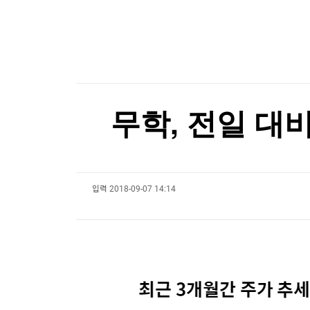
최고위원도 '석청 대전'…1위 최민희 겨냥 박선원
한국경제TV
뉴스홈
머니팜 모닝라이브
최고위원도 '석청 대전'…1위 최민희 겨냥 박선원
증권
굿모닝 작전
금융
오늘장 뭐사지?
부동산
[오후5시] 뉴스플러스
사회
온로드 (ON ROAD) 인사이트
글로벌경제
무학, 전일 대비
랭킹뉴스
입력
2018-09-07 14:14
미네르바아카데미
증권 데이터
스페셜강의
특징주 뉴스
투자/재테크
매매신호 (랭킹100
부동산/세무
투자분석
산업
국내증시
[모집-3기-] 돈버는 트레이딩 투자 북클럽
환율