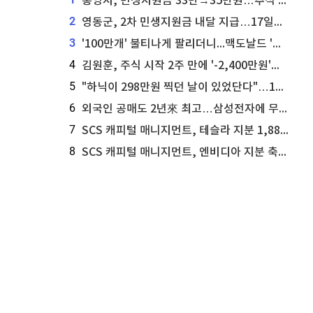
통영시, 민생지원금 33만→35만원…추석 전 푼다
2
영동군, 2차 민생지원금 내달 지급…17일부터 신청 접수
3
'100만개' 불티나게 팔리더니...맥도날드 '충주찰옥수수버거' 돌연 판매 종료
4
김원훈, 주식 시작 2주 만에 '-2,400만원'…"차 한 대 값 날렸다"
5
"하닉이 298만원 찍던 날이 있었단다"…100만 클릭 '전래동화' 정체
6
외국인 공매도 2년來 최고…삼성전자에 무슨일이 [B급기자의 B급리포트]
7
SCS 캐피털 매니지먼트, 테슬라 지분 1,889주 추가 매수
8
SCS 캐피털 매니지먼트, 엔비디아 지분 축소...8,590주 매도