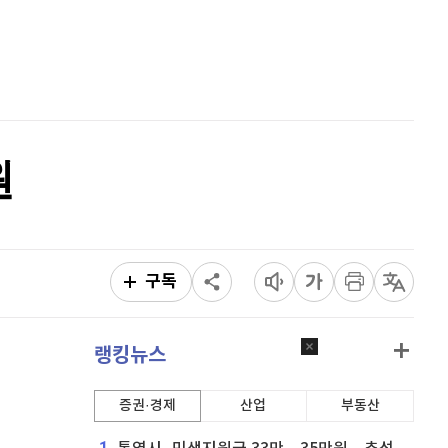
홈
이더리움 클래식
9,200
(
1.1%
)
AI추천
비트코인
91,518,000
(
-0.35%
)
품
마켓이슈
특징주
이벤트
원
구독
랭킹뉴스
증권·경제
산업
부동산
1