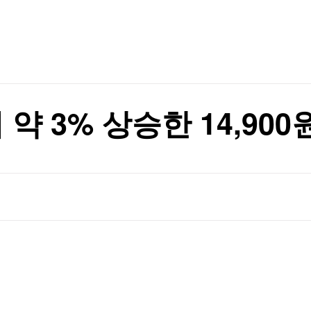
 띄워
TV홈
무료방송
전체뉴스
증권
파트너스
 띄워
경제
종목핫라인
추천 상
산업
경제
오늘의 
정치
생활경제
수익후기
국제
기업·CEO
이벤트
칼럼·연재
 약 3% 상승한 14,900
특집방송
전체 프로그램
채널/편성
지역별채널
)
편성표