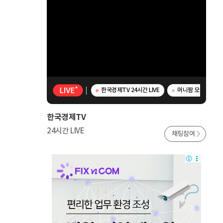
한국경제TV 24시간 LIVE
머니팜 모닝라이브 -
한국경제TV
24시간 LIVE
채팅참여