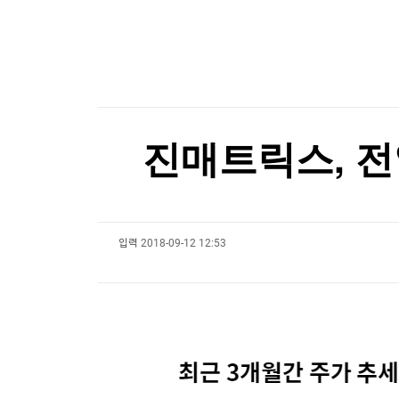
한국경제TV
뉴스홈
[마켓뷰] 美증시 약세 vs 반발매수 유입 기대…
머니팜 모닝라이브
증권
굿모닝 작전
금융
[마켓뷰] 美증시 약세 vs 반발매수 유입 기대…
오늘장 뭐사지?
부동산
[오후5시] 뉴스플러스
사회
온로드 (ON ROAD) 인사이트
글로벌경제
진매트릭스, 전일
랭킹뉴스
입력
2018-09-12 12:53
미네르바아카데미
증권 데이터
스페셜강의
특징주 뉴스
투자/재테크
매매신호 (랭킹100
부동산/세무
투자분석
산업
국내증시
[모집-3기-] 돈버는 트레이딩 투자 북클럽
환율