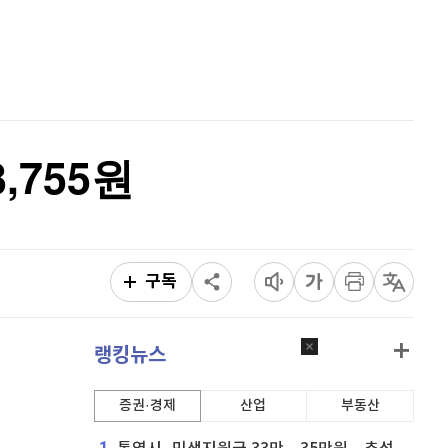
퀀텀
920
(
0%
)
홈
AI추천
이더리움 클래식
9,220
(
1.32%
)
품
마켓이슈
특징주
이벤트
비트코인
91,292,000
(
-0.6%
)
,755원
구독
랭킹뉴스
증권·경제
산업
부동산
1