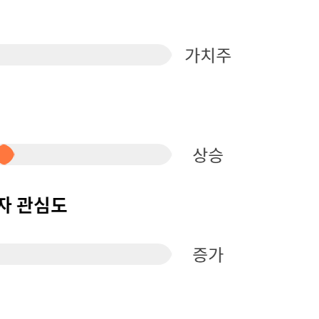
퀀텀
이더리움 클래식
9