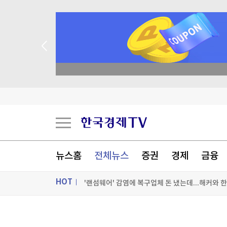
 꽝 없는 룰렛 이벤트
[마켓뷰] 美증시 약세 vs 반발매수 유입 기대…
벼락 맞고 살아돌아온 CEO "함께 가야 멀리 간다
삼전닉스에 물린 홍진경 "왜 비쌀 때 사라고 했냐"
뉴스홈
전체뉴스
증권
경제
금융
'랜섬웨어' 감염에 복구업체 돈 냈는데...해커와 
HOT
[포토+] 박정민, '멋짐 가득한 모습~'
"나야, '흑백요리사' 시즌3"
ON AIR
뉴스
[온에어] 머니플러스