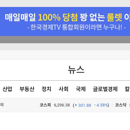
코스피 향배는
뉴스
"
 분통
산업
부동산
정치
사회
국제
글로벌경제
칼
한패
코스피
6,296.38
4.58%
)
코스닥
(
301.88
TV프로그램
와우