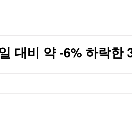
TV홈
무료방송
전체뉴스
코스피 향배는
증권
파트너스
경제
종목핫라인
추천 상
산업
코스피 향배는
경제
오늘의 
정치
생활경제
수익후기
국제
기업·CEO
이벤트
칼럼·연재
 대비 약 -6% 하락한 3
특집방송
전체 프로그램
채널/편성
지역별채널
)
편성표