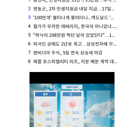
통영시, 민생지원금 33만→35만원…추석 전 푼다
2
영동군, 2차 민생지원금 내달 지급…17일부터 신청 접수
3
'100만개' 불티나게 팔리더니...맥도날드 '충주찰옥수수버거' 돌연 판매 종료
4
월가가 우려한 레버리지, 한국이 아니었나...'상황 인식' 못한 아셴브레너의 추락
5
"하닉이 298만원 찍던 날이 있었단다"…100만 클릭 '전래동화' 정체
6
외국인 공매도 2년來 최고…삼성전자에 무슨일이 [B급기자의 B급리포트]
7
엔비디아 주식, 5일 연속 상승세 마감
8
애플 호스피탤리티 리츠, 지분 배분 계약 대리인 업데이트