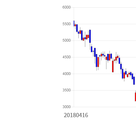
[할인50%] 한·미 투자 올인원 클래스
해외증시