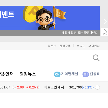
→ 온라인 투자교육은 미네르바아카데미 / minervaacademy.co.kr
비트코인
91,292,000
(
-0.6%
)
와우넷
한경구독
로그인
고객센터
이더리움
2,702,000
(
-0.45%
)
리플
1,471
(
-1.03%
)
럼·연재
랭킹뉴스
지역별채널
편성표
비트코인 캐시
301,700
(
-0.2%
)
801.67
0.26%
)
이오스
896
(
-0.45%
)
(
2.08
비트코인 골드
1,313
(
-763.82%
)
넷
주식창