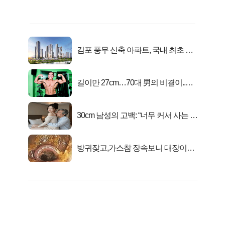
김포 풍무 신축 아파트, 국내 최초 반
값 분양..
길이만 27cm…70대 男의 비결이..충
격!
30cm 남성의 고백: “너무 커서 사는 게
행복해요”
방귀잦고,가스참 장속보니 대장이아
니라...