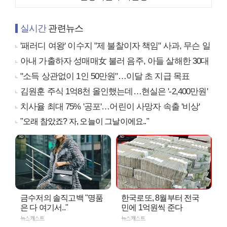
실시간
관련뉴스
'패러디 여왕' 이수지 "제 불찰이자 책임" 사과, 무슨 일
아내 가출하자 성매매女 불러 음주, 아들 살해한 30대
"소득 상관없이 1인 50만원"…이달 초 지급 목표
김원훈 주식 1억8천 올인했는데…현실은 '-2,400만원'
치사율 최대 75% '공포'…어린이 사망자 속출 '비상'
"오래 참았죠? 자, 오늘이 그날이에요.."
금수저의 솔직고백 "명품
한국로또, 8월부터 전국
은 다 여기서.."
민에 1억원씩 준다
뉴스캐스트
뉴스캐스트