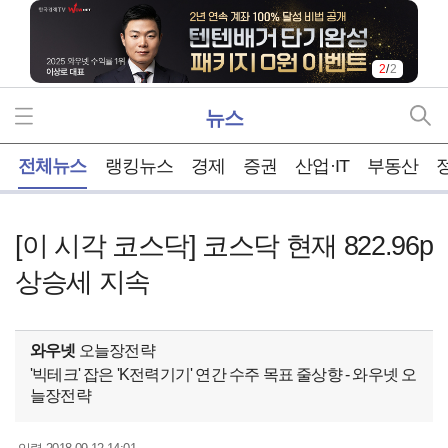
2
/
2
뉴스
홈
전체뉴스
랭킹뉴스
경제
증권
산업·IT
부동산
[이 시각 코스닥] 코스닥 현재 822.96p
상승세 지속
와우넷
오늘장전략
'빅테크' 잡은 'K전력기기' 연간 수주 목표 줄상향 - 와우넷 오
늘장전략