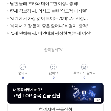
남편 몰래 조카와 데이트한 여성.. 충격!
83세 김보경 씨, 의사도 놀란 ‘압도적 피지컬’
‘세계에서 가장 젊어 보이는 70대’ 1위 선정…
‘세계서 가장 몸매 좋은 할머니’ 비결이..충격!
71세 민혜숙 씨, 미인대회 평정한 ‘방부제 여신’
한국경제TV
좋아요
싫어요
후속기사 원해요
0
0
0
1
/
2
한경지면 구독신청