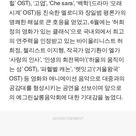
힐’ OST), ‘고엽’, ‘Che sara’, ‘백학’(드라마 ‘모래
시계’ OST)등 친숙한 멜로디와 장일범 평론가의
명쾌한 해설로 큰 호응을 얻었고, 6월에는 ‘허희
정의 영화가 있는 클래식’으로 국내외에서 최고
의 연주력을 인정받고 있는 바이올리니스트 허
희정, 첼리스트 이지행, 작곡가 엄기환이 엘가
‘사랑의 인사’, ‘인생의 회전목마’(‘하울의 움직이
는 성’ OST), ‘파헬벨 캐논’, ‘렛잇고’(‘겨울왕국’
OST) 등 영화와 애니메이션 음악으로 대중과의
공감대를 형성시키는 공연을 선보이며 앞으로
의 예그린살롱음악회에 대한 기대감을 높였다.
ADVERTISEMENT