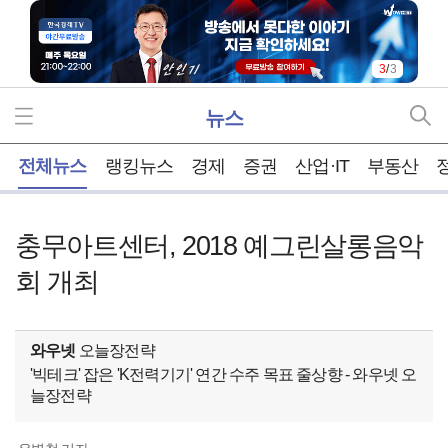
3
/
3
뉴스
홈
전체뉴스
랭킹뉴스
경제
증권
산업·IT
부동산
충무아트센터, 2018 예그린살롱음악
회 개최
와우넷
오늘장전략
'빅테크' 잡은 'K전력기기' 연간 수주 목표 줄상향 - 와우넷 오
늘장전략