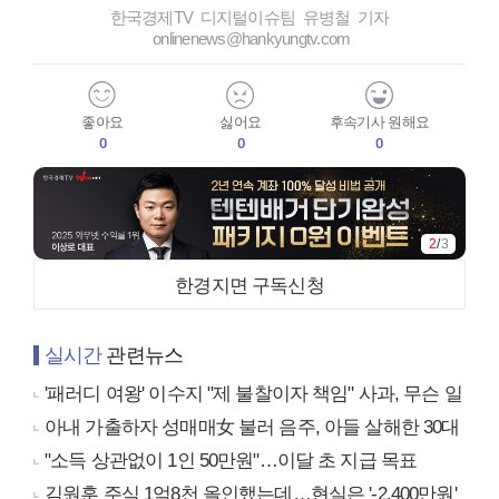
한국경제TV 디지털이슈팀 유병철 기자
onlinenews@hankyungtv.com
좋아요
싫어요
후속기사 원해요
0
0
0
2
/
3
한경지면 구독신청
실시간
관련뉴스
'패러디 여왕' 이수지 "제 불찰이자 책임" 사과, 무슨 일
아내 가출하자 성매매女 불러 음주, 아들 살해한 30대
"소득 상관없이 1인 50만원"…이달 초 지급 목표
김원훈 주식 1억8천 올인했는데…현실은 '-2,400만원'