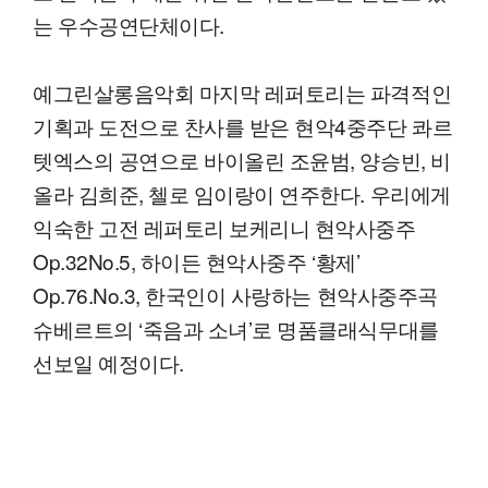
는 우수공연단체이다.
예그린살롱음악회 마지막 레퍼토리는 파격적인
기획과 도전으로 찬사를 받은 현악4중주단 콰르
텟엑스의 공연으로 바이올린 조윤범, 양승빈, 비
올라 김희준, 첼로 임이랑이 연주한다. 우리에게
익숙한 고전 레퍼토리 보케리니 현악사중주
Op.32No.5, 하이든 현악사중주 ‘황제’
Op.76.No.3, 한국인이 사랑하는 현악사중주곡
슈베르트의 ‘죽음과 소녀’로 명품클래식무대를
선보일 예정이다.