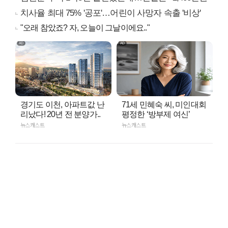
치사율 최대 75% '공포'…어린이 사망자 속출 '비상'
"오래 참았죠? 자, 오늘이 그날이에요.."
경기도 이천, 아파트값 난
71세 민혜숙 씨, 미인대회
리났다! 20년 전 분양가..
평정한 ‘방부제 여신’
뉴스캐스트
뉴스캐스트