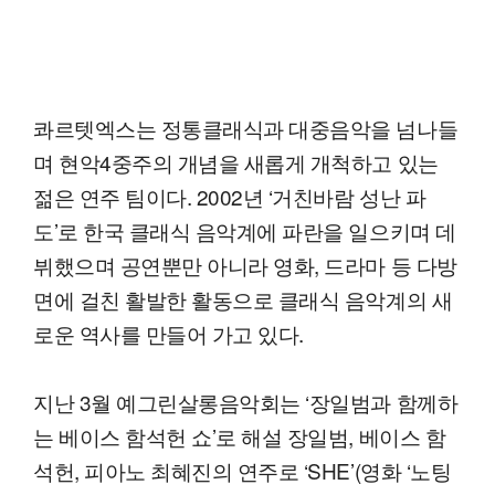
콰르텟엑스는 정통클래식과 대중음악을 넘나들
며 현악4중주의 개념을 새롭게 개척하고 있는
젊은 연주 팀이다. 2002년 ‘거친바람 성난 파
도’로 한국 클래식 음악계에 파란을 일으키며 데
뷔했으며 공연뿐만 아니라 영화, 드라마 등 다방
면에 걸친 활발한 활동으로 클래식 음악계의 새
로운 역사를 만들어 가고 있다.
지난 3월 예그린살롱음악회는 ‘장일범과 함께하
는 베이스 함석헌 쇼’로 해설 장일범, 베이스 함
석헌, 피아노 최혜진의 연주로 ‘SHE’(영화 ‘노팅