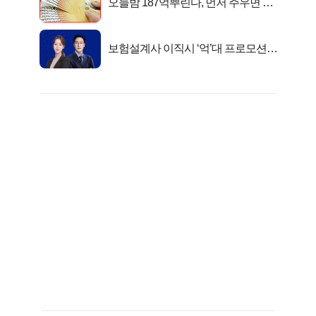
오늘밤 187억뿌린다, 먼저 주우면 최
대1억..!
보험설계사 이직시 ‘억’대 프로모션!
키움에셋!