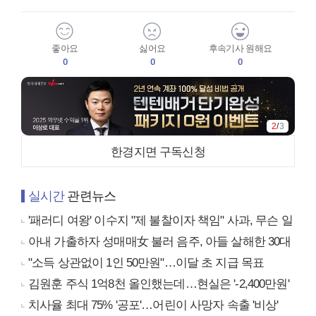
좋아요
싫어요
후속기사 원해요
0
0
0
2
/
3
한경지면 구독신청
실시간
관련뉴스
'패러디 여왕' 이수지 "제 불찰이자 책임" 사과, 무슨 일
아내 가출하자 성매매女 불러 음주, 아들 살해한 30대
"소득 상관없이 1인 50만원"…이달 초 지급 목표
김원훈 주식 1억8천 올인했는데…현실은 '-2,400만원'
치사율 최대 75% '공포'…어린이 사망자 속출 '비상'