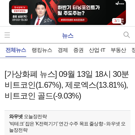
3
/
3
뉴스
홈
전체뉴스
랭킹뉴스
경제
증권
산업·IT
부동산
[가상화폐 뉴스] 09월 13일 18시 30분
비트코인(1.67%), 제로엑스(13.81%),
비트코인 골드(-9.03%)
와우넷
오늘장전략
'빅테크' 잡은 'K전력기기' 연간 수주 목표 줄상향 - 와우넷 오
늘장전략