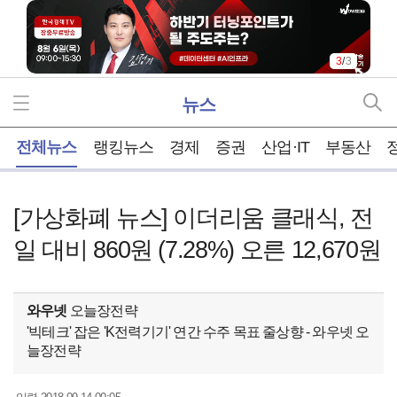
3
/
3
뉴스
홈
전체뉴스
랭킹뉴스
경제
증권
산업·IT
부동산
[가상화폐 뉴스] 이더리움 클래식, 전
일 대비 860원 (7.28%) 오른 12,670원
와우넷
오늘장전략
'빅테크' 잡은 'K전력기기' 연간 수주 목표 줄상향 - 와우넷 오
늘장전략