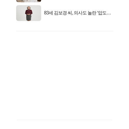
선정…
83세 김보경 씨, 의사도 놀란 ‘압도적
피지컬’