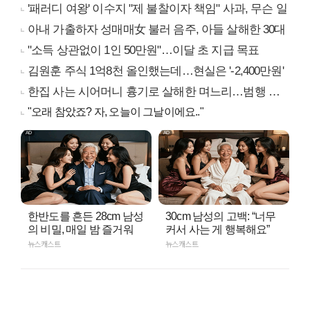
'패러디 여왕' 이수지 "제 불찰이자 책임" 사과, 무슨 일
아내 가출하자 성매매女 불러 음주, 아들 살해한 30대
"소득 상관없이 1인 50만원"…이달 초 지급 목표
김원훈 주식 1억8천 올인했는데…현실은 '-2,400만원'
한집 사는 시어머니 흉기로 살해한 며느리…범행 동기는
"오래 참았죠? 자, 오늘이 그날이에요.."
한반도를 흔든 28cm 남성
30cm 남성의 고백: “너무
의 비밀, 매일 밤 즐거워
커서 사는 게 행복해요”
뉴스캐스트
뉴스캐스트