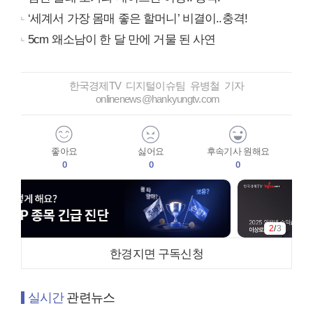
‘세계서 가장 몸매 좋은 할머니’ 비결이..충격!
5cm 왜소남이 한 달 만에 거물 된 사연
한국경제TV 디지털이슈팀 유병철 기자
onlinenews@hankyungtv.com
좋아요
싫어요
후속기사 원해요
0
0
0
2
/
3
한경지면 구독신청
실시간
관련뉴스