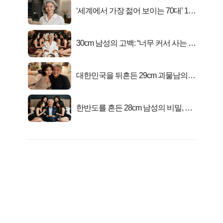
‘세계에서 가장 젊어 보이는 70대’ 1위
선정…
30cm 남성의 고백: “너무 커서 사는 게
행복해요”
대한민국을 뒤흔든 29cm 괴물남의
진실
한반도를 흔든 28cm 남성의 비밀, 매
일 밤 즐거워