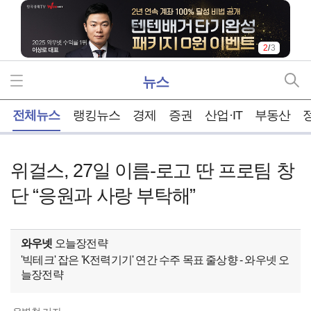
3
/
3
뉴스
홈
전체뉴스
랭킹뉴스
경제
증권
산업·IT
부동산
위걸스, 27일 이름-로고 딴 프로팀 창
단 “응원과 사랑 부탁해”
와우넷
오늘장전략
'빅테크' 잡은 'K전력기기' 연간 수주 목표 줄상향 - 와우넷 오
늘장전략