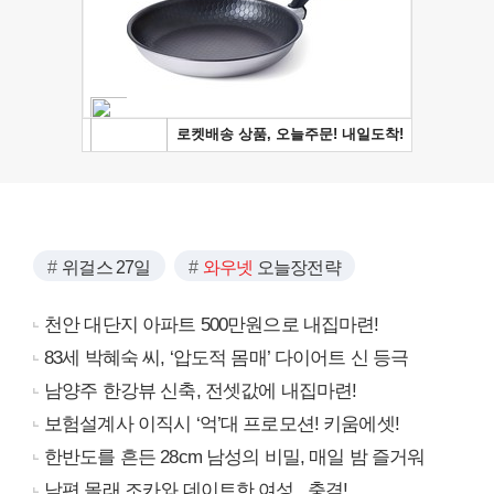
위걸스 27일
와우넷
오늘장전략
천안 대단지 아파트 500만원으로 내집마련!
83세 박혜숙 씨, ‘압도적 몸매’ 다이어트 신 등극
남양주 한강뷰 신축, 전셋값에 내집마련!
보험설계사 이직시 ‘억’대 프로모션! 키움에셋!
한반도를 흔든 28cm 남성의 비밀, 매일 밤 즐거워
남편 몰래 조카와 데이트한 여성.. 충격!