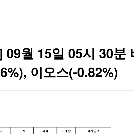
TV홈
무료방송
전체뉴스
 등 조건 충족돼야"
증권
파트너스
경제
종목핫라인
추천 상
산업
 등 조건 충족돼야"
경제
오늘의 
정치
생활경제
수익후기
국제
기업·CEO
이벤트
칼럼·연재
09월 15일 05시 30분 
특집방송
전체 프로그램
%), 이오스(-0.82%)
채널/편성
지역별채널
)
편성표