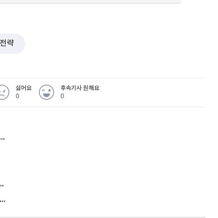
전략
싫어요
후속기사 원해요
0
0
허지웅 "우리가 지지한 인간들이 이 꼴을"...또 소신 발언
김원훈 주식 1억8천 올인했는데…현실은 '-2,400만원'
"우리 애 사진 왜 적어요?" 민원 폭발…세상이 어쩌다