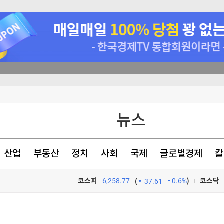
 등 조건 충족돼야"
뉴스
반 배상해야"
자유여행이 대세라더니…오히려 '이 패키지'에 돈 몰린다 [신용현의 트래블랩]
산업
부동산
정치
사회
국제
글로벌경제
칼
코스피
6,258.77
0.6%
)
코스닥
(
37.61
TV프로그램
와우