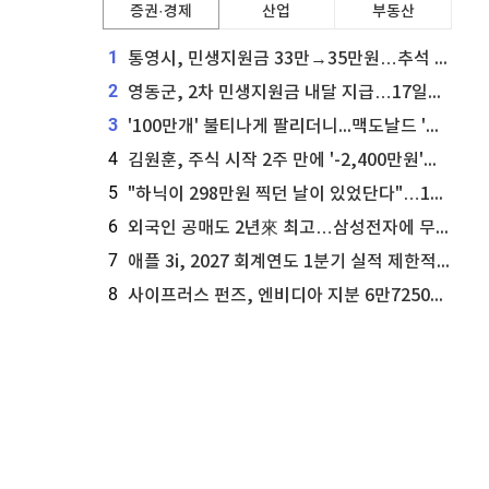
증권·경제
산업
부동산
1
통영시, 민생지원금 33만→35만원…추석 전 푼다
2
영동군, 2차 민생지원금 내달 지급…17일부터 신청 접수
3
'100만개' 불티나게 팔리더니...맥도날드 '충주찰옥수수버거' 돌연 판매 종료
4
김원훈, 주식 시작 2주 만에 '-2,400만원'…"차 한 대 값 날렸다"
5
"하닉이 298만원 찍던 날이 있었단다"…100만 클릭 '전래동화' 정체
6
외국인 공매도 2년來 최고…삼성전자에 무슨일이 [B급기자의 B급리포트]
7
애플 3i, 2027 회계연도 1분기 실적 제한적 검토 통과
8
사이프러스 펀즈, 엔비디아 지분 6만7250주 매각