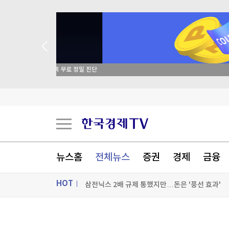
종목 무료 정밀 진단
호르무즈 해협 통항 정상화 가시화…이란 "美 배상
이란 "호르무즈 재개방 합의 근접…美, MOU 위
뉴스홈
전체뉴스
증권
경제
금융
삼전닉스 2배 규제 통했지만…돈은 '풍선 효과'
HOT
[포토+] 박정민, '멋짐 가득한 모습~'
"나야, '흑백요리사' 시즌3"
ON AIR
뉴스
[온에어] 이상로 - 텐텐배거 투자공식 시즌2