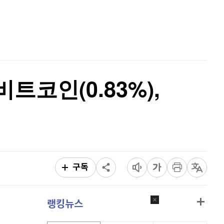
퀀텀
929
(
1.42%
)
홈
AI추천
이더리움 클래식
9,160
(
0.38%
)
품
마켓이슈
특징주
이벤트
비트코인
91,310,000
(
-0.04%
)
비트코인(0.83%),
구독
랭킹뉴스