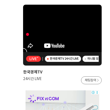
한국경제TV 24시간 LIVE
머니팜 모닝라이브 
한국경제TV
24시간 LIVE
채팅참여