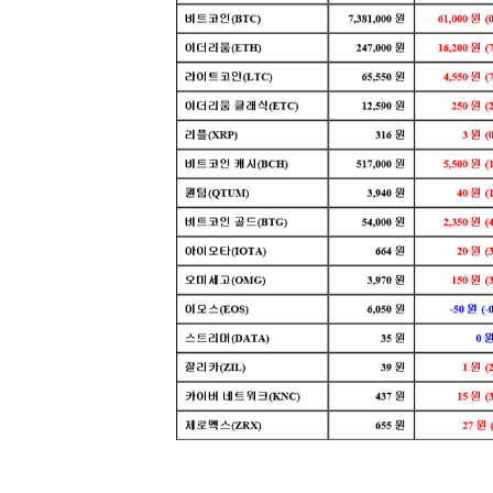
[할인50%] 한·미 투자 올인원 클래스
해외증시