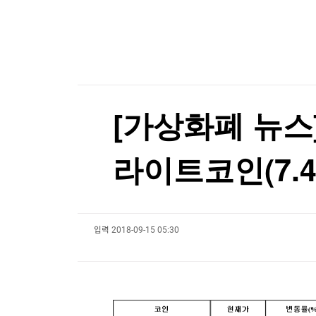
한국경제TV
뉴스홈
호르무즈 해협 통항 정상화 가시화…이란 "美 배상
머니팜 모닝라이브
증권
굿모닝 작전
금융
호르무즈 해협 통항 정상화 가시화…이란 "美 배상
오늘장 뭐사지?
부동산
[오후5시] 뉴스플러스
사회
온로드 (ON ROAD) 인사이트
글로벌경제
[가상화폐 뉴스] 
랭킹뉴스
라이트코인(7.46
미네르바아카데미
증권 데이터
입력
2018-09-15 05:30
스페셜강의
특징주 뉴스
투자/재테크
매매신호 (랭킹100
부동산/세무
투자분석
산업
국내증시
[모집-3기-] 돈버는 트레이딩 투자 북클럽
환율