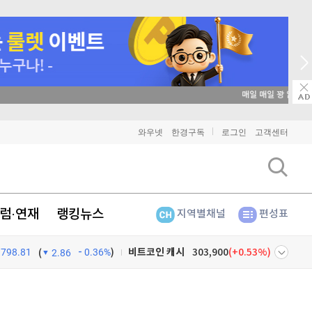
매일 매일 꽝 없는 룰렛 이벤트
비트코인
91,310,000
(
-0.04%
)
와우넷
한경구독
로그인
고객센터
이더리움
2,699,000
(
0.26%
)
리플
1,461
(
1.18%
)
럼·연재
랭킹뉴스
지역별채널
편성표
비트코인 캐시
303,900
(
0.53%
)
798.81
0.36%
)
이오스
896
(
-0.45%
)
(
2.86
비트코인 골드
1,313
(
-763.82%
)
넷
주식창