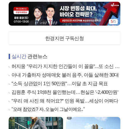
5
/
5
한경지면 구독신청
실시간
관련뉴스
허지웅 "우리가 지지한 인간들이 이 꼴을"...또 소신 발언
아내 가출하자 성매매女 불러 음주, 아들 살해한 30대
"소득 상관없이 1인 50만원"…이달 초 지급 목표
김원훈 주식 1억8천 올인했는데…현실은 '-2,400만원'
"우리 애 사진 왜 적어요?" 민원 폭발…세상이 어쩌다
"오래 참았죠? 자, 오늘이 그날이에요.."