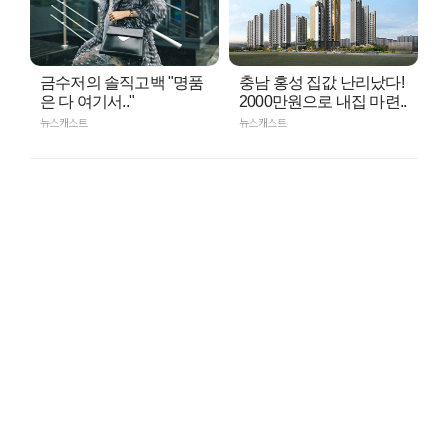
금수저의 솔직고백 "명품
충남 홍성 집값 난리났다!
은 다 여기서.."
2000만원으로 내집 마련..
뉴스캐스트
뉴스캐스트