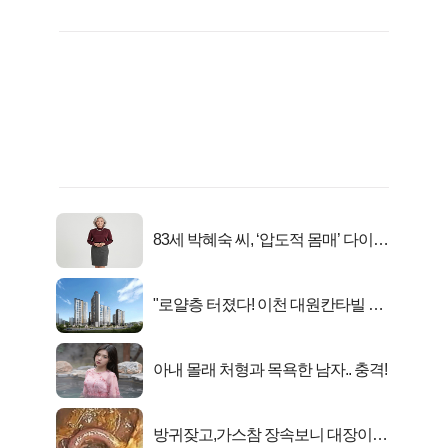
83세 박혜숙 씨, ‘압도적 몸매’ 다이어
트 신 등극
"로얄층 터졌다! 이천 대원칸타빌 잔
여세대 긴급 공개"
아내 몰래 처형과 목욕한 남자.. 충격!
방귀잦고,가스참 장속보니 대장이아