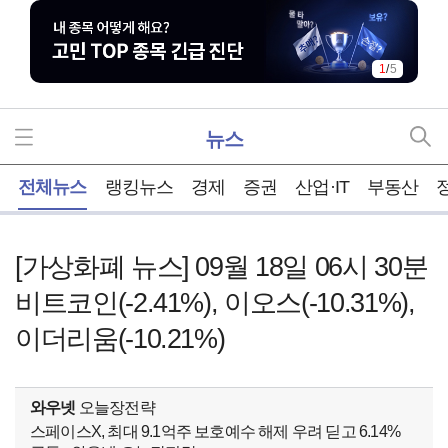
1
/
5
뉴스
홈
전체뉴스
랭킹뉴스
경제
증권
산업·IT
부동산
[가상화폐 뉴스] 09월 18일 06시 30분
비트코인(-2.41%), 이오스(-10.31%),
이더리움(-10.21%)
와우넷
오늘장전략
스페이스X, 최대 9.1억주 보호예수 해제 우려 딛고 6.14%