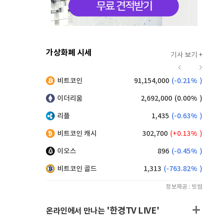
가상화폐 시세
기사 보기 +
912
(
-0.44%
)
비트코인
91,154,000
(
-0.21%
)
,100
(
-0.28%
)
이더리움
2,692,000
(
0.00%
)
리플
1,435
(
-0.63%
)
비트코인 캐시
302,700
(
0.13%
)
이오스
896
(
-0.45%
)
비트코인 골드
1,313
(
-763.82%
)
정보제공 : 빗썸
'한경TV LIVE'
온라인에서 만나는