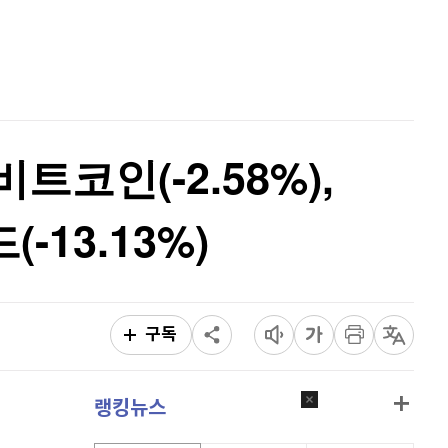
이더리움 클래식
9,100
(
-0.28%
)
홈
AI추천
비트코인
91,154,000
(
-0.21%
)
품
마켓이슈
특징주
이벤트
비트코인(-2.58%),
-13.13%)
구독
랭킹뉴스