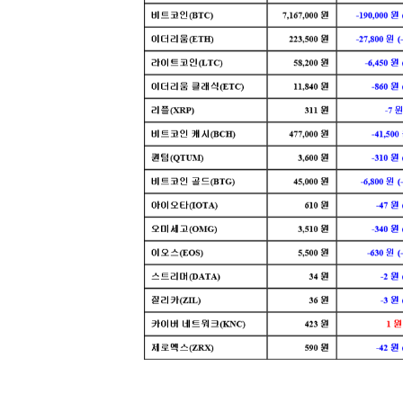
[할인50%] 한·미 투자 올인원 클래스
해외증시