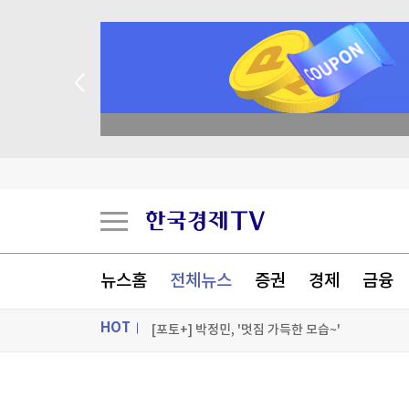
종목 무료 정밀 진단
'30년 난제' 자가염증질환 원인 '파이린' 활성화 
세계최고령 도전 119세…"오래 살려면 일하고 
독일, 라인강 물류 운송 막히자 화물차 대체 투입
'전쟁 반대' 러 야당, 9월 총선 후보 못 내나
뉴스홈
전체뉴스
증권
경제
금융
[포토+] 박정민, '멋짐 가득한 모습~'
HOT
"나야, '흑백요리사' 시즌3"
[온에어] 경제전쟁 꾼 시즌3
ON AIR
뉴스
'30년 난제' 자가염증질환 원인 '파이린' 활성화 