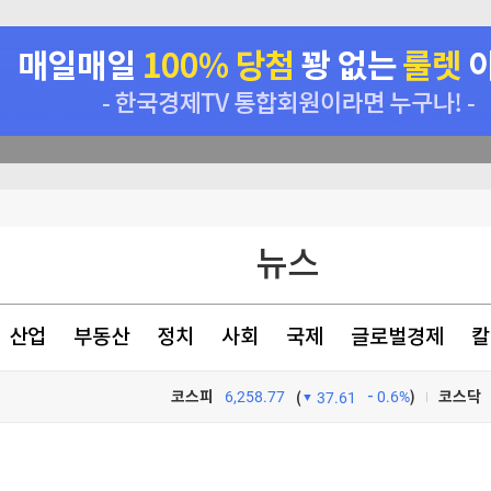
원리 규명
건강하게 먹어라"
뉴스
산업
부동산
정치
사회
국제
글로벌경제
칼
코스피
6,258.77
0.6%
)
코스닥
(
37.61
TV프로그램
와우
원리 규명