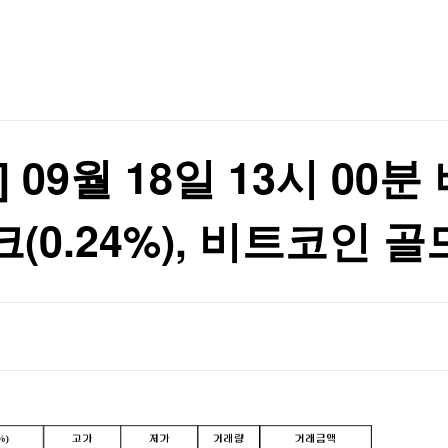
TV홈
무료방송
전체뉴스
원리 규명
증권
파트너스
경제
종목핫라인
추천 상
산업
경제
오늘의 
정치
생활경제
수익후기
국제
기업·CEO
이벤트
칼럼·연재
09월 18일 13시 00분 
특집방송
전체 프로그램
.24%), 비트코인 골드(
채널/편성
지역별채널
)
편성표