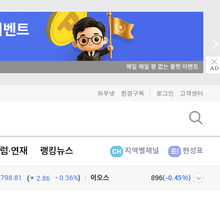
매일 매일 꽝 없는 룰렛 이벤트
비트코인
91,154,000
(
-0.21%
)
이더리움
2,692,000
(
0%
)
와우넷
한경구독
로그인
고객센터
리플
1,435
(
-0.63%
)
비트코인 캐시
302,700
(
0.13%
)
럼·연재
랭킹뉴스
지역별채널
편성표
이오스
896
(
-0.45%
)
798.81
0.36%
)
비트코인 골드
1,313
(
-763.82%
)
(
2.86
퀀텀
912
(
-0.44%
)
넷
주식창