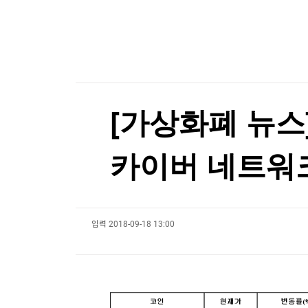
한국경제TV
뉴스홈
'30년 난제' 자가염증질환 원인 '파이린' 활성화 
머니팜 모닝라이브
증권
굿모닝 작전
금융
오늘장 뭐사지?
부동산
[오후5시] 뉴스플러스
사회
온로드 (ON ROAD) 인사이트
글로벌경제
[가상화폐 뉴스] 
랭킹뉴스
카이버 네트워크(0
미네르바아카데미
증권 데이터
입력
2018-09-18 13:00
스페셜강의
특징주 뉴스
투자/재테크
매매신호 (랭킹100
부동산/세무
투자분석
산업
국내증시
[모집-3기-] 돈버는 트레이딩 투자 북클럽
환율