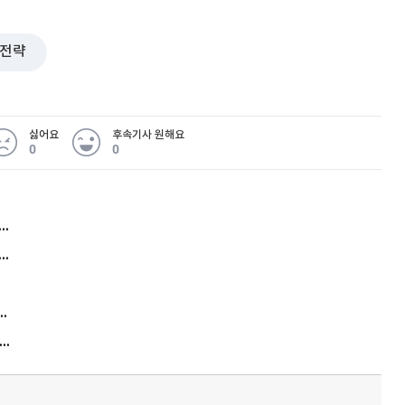
전략
싫어요
후속기사 원해요
0
0
허지웅 "우리가 지지한 인간들이 이 꼴을"...또 소신 발언
아내 가출하자 성매매女 불러 음주, 아들 살해한 30대
김원훈 주식 1억8천 올인했는데…현실은 '-2,400만원'
"우리 애 사진 왜 적어요?" 민원 폭발…세상이 어쩌다