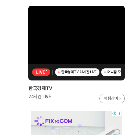
한국경제TV 24시간 LIVE
머니팜 모닝라이브 
한국경제TV
24시간 LIVE
채팅참여