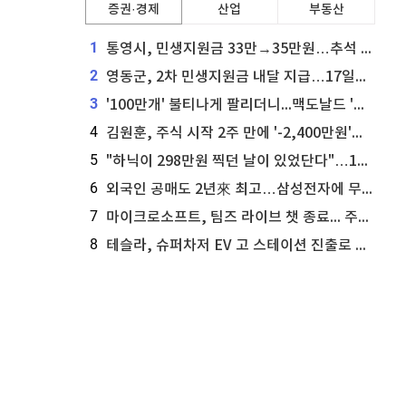
증권·경제
산업
부동산
1
통영시, 민생지원금 33만→35만원…추석 전 푼다
2
영동군, 2차 민생지원금 내달 지급…17일부터 신청 접수
3
'100만개' 불티나게 팔리더니...맥도날드 '충주찰옥수수버거' 돌연 판매 종료
4
김원훈, 주식 시작 2주 만에 '-2,400만원'…"차 한 대 값 날렸다"
5
"하닉이 298만원 찍던 날이 있었단다"…100만 클릭 '전래동화' 정체
6
외국인 공매도 2년來 최고…삼성전자에 무슨일이 [B급기자의 B급리포트]
7
마이크로소프트, 팀즈 라이브 챗 종료... 주가는 상승세
8
테슬라, 슈퍼차저 EV 고 스테이션 진출로 주가 상승