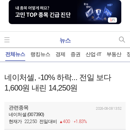
1
/
5
뉴스
홈
전체뉴스
랭킹뉴스
경제
증권
산업·IT
부동산
네이처셀, -10% 하락... 전일 보다
1,600원 내린 14,250원
관련종목
2026-08-08 13:52
네이처셀 (007390)
22,250
400
1.83%
현재가
전일대비