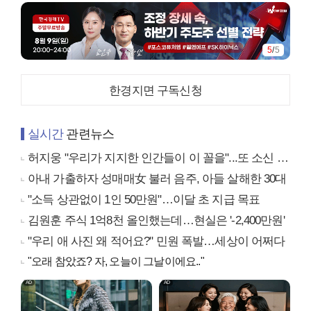
5
/
5
한경지면 구독신청
실시간
관련뉴스
허지웅 "우리가 지지한 인간들이 이 꼴을"...또 소신 발언
아내 가출하자 성매매女 불러 음주, 아들 살해한 30대
"소득 상관없이 1인 50만원"…이달 초 지급 목표
김원훈 주식 1억8천 올인했는데…현실은 '-2,400만원'
"우리 애 사진 왜 적어요?" 민원 폭발…세상이 어쩌다
"오래 참았죠? 자, 오늘이 그날이에요.."