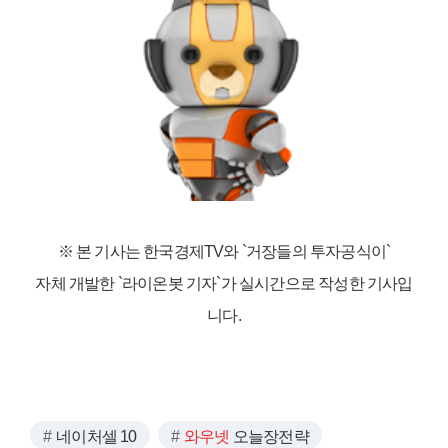
※ 본 기사는 한국경제TV와
`거장들의 투자공식이`
자체 개발한 `라이온봇 기자`가 실시간으로 작성한 기사입
니다.
네이처셀 10
와우넷
오늘장전략