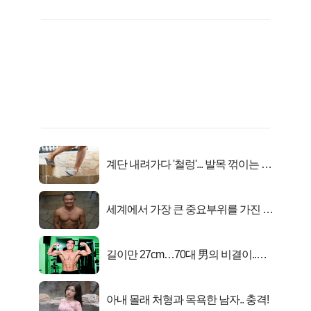
계단 내려가다 '철렁'... 발목 꺾이는 이
유
세계에서 가장 큰 중요부위를 가진 남
자의 진실
길이만 27cm…70대 男의 비결이..충
격!
아내 몰래 처형과 목욕한 남자.. 충격!