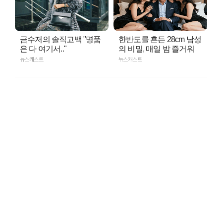
금수저의 솔직고백 "명품
한반도를 흔든 28cm 남성
은 다 여기서.."
의 비밀, 매일 밤 즐거워
뉴스캐스트
뉴스캐스트