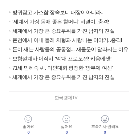
방귀잦고,가스참 장속보니 대장이아니라..
‘세계서 가장 몸매 좋은 할머니’ 비결이..충격!
세계에서 가장 큰 중요부위를 가진 남자의 진실
온천에서 아내 몰래 처형과 사랑나눈 이야기..충격!
돈이 새는 사람들의 공통점... 재물운이 달라지는 이유
보험설계사 이직시 ‘억’대 프로모션! 키움에셋!
71세 민혜숙 씨, 미인대회 평정한 ‘방부제 여신’
세계에서 가장 큰 중요부위를 가진 남자의 진실
한국경제TV
좋아요
싫어요
후속기사 원해요
0
0
0