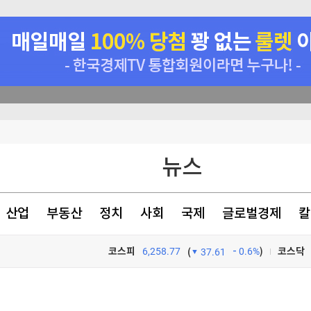
뉴스
산업
부동산
정치
사회
국제
글로벌경제
칼
코스피
6,258.77
0.6%
)
코스닥
(
37.61
TV프로그램
와우
실시