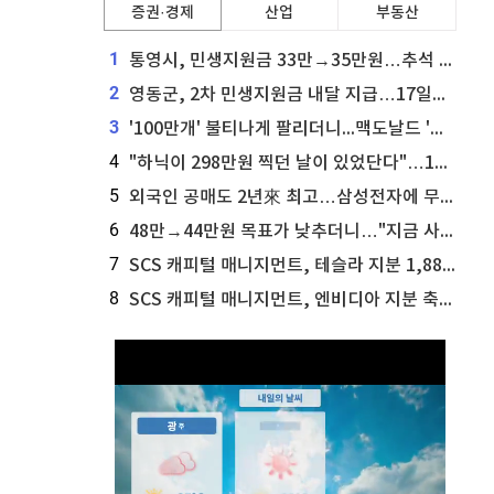
증권·경제
산업
부동산
1
통영시, 민생지원금 33만→35만원…추석 전 푼다
2
영동군, 2차 민생지원금 내달 지급…17일부터 신청 접수
3
'100만개' 불티나게 팔리더니...맥도날드 '충주찰옥수수버거' 돌연 판매 종료
4
"하닉이 298만원 찍던 날이 있었단다"…100만 클릭 '전래동화' 정체
5
외국인 공매도 2년來 최고…삼성전자에 무슨일이 [B급기자의 B급리포트]
6
48만→44만원 목표가 낮추더니…"지금 사라, 70% 오른다"는 종목
7
SCS 캐피털 매니지먼트, 테슬라 지분 1,889주 추가 매수
8
SCS 캐피털 매니지먼트, 엔비디아 지분 축소...8,590주 매도