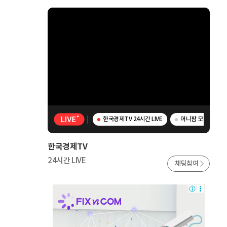
한국경제TV 24시간 LIVE
머니팜 모닝라이브 
한국경제TV
24시간 LIVE
채팅참여