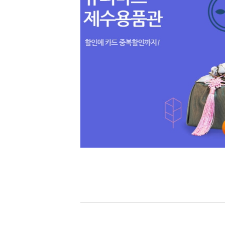
[할인50%] 한·미 투자 올인원 클래스
해외증시