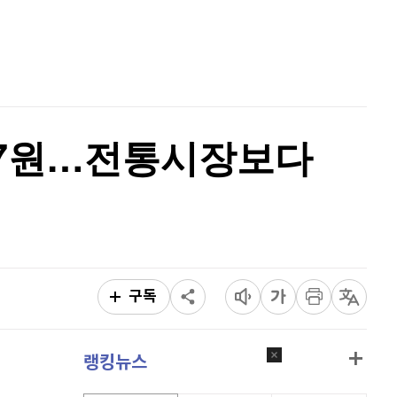
리플
1,456
(
-2.1%
)
홈
AI추천
비트코인 캐시
304,500
(
0.73%
)
품
마켓이슈
특징주
이벤트
이오스
896
(
-0.45%
)
비트코인 골드
1,313
(
-763.82%
)
2307원…전통시장보다
퀀텀
923
(
0.33%
)
이더리움 클래식
9,230
(
1.43%
)
비트코인
91,239,000
(
-0.66%
)
구독
랭킹뉴스