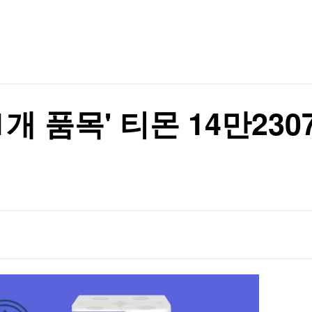
TV홈
무료방송
전체뉴스
증권
파트너스
경제
종목핫라인
추천 상
산업
경제
오늘의 
정치
생활경제
수익후기
국제
기업·CEO
이벤트
칼럼·연재
31개 품목' 티몬 14만
특집방송
전체 프로그램
채널/편성
지역별채널
)
편성표