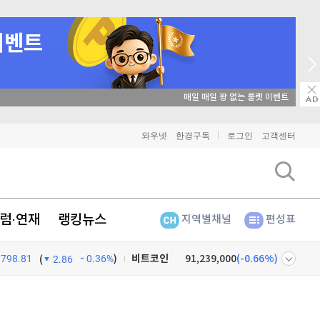
매일 매일 꽝 없는 룰렛 이벤트
와우넷
한경구독
로그인
고객센터
럼·연재
랭킹뉴스
지역별채널
편성표
798.81
0.36%
)
비트코인
91,239,000
(
-0.66%
)
(
2.86
이더리움
2,700,000
(
-0.52%
)
넷
주식창