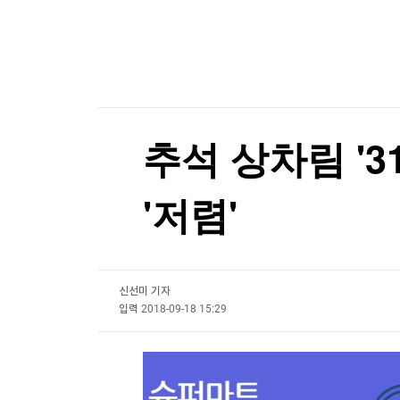
한국경제TV
뉴스홈
KDB생명 본입찰, 한화·한투·흥국 '3파전'
머니팜 모닝라이브
증권
굿모닝 작전
금융
[포토+] 박정민, '멋짐 가득한 모습~'
오늘장 뭐사지?
부동산
"나야, '흑백요리사' 시즌3"
[오후5시] 뉴스플러스
사회
온로드 (ON ROAD) 인사이트
글로벌경제
[온에어] ETF 골든타임
추석 상차림 '
랭킹뉴스
美, 中 겨냥 폴리실리콘 관세 15%
'저렴'
美, 中 겨냥 폴리실리콘 관세 15%
미네르바아카데미
증권 데이터
신선미 기자
스페셜강의
특징주 뉴스
입력
2018-09-18 15:29
투자/재테크
매매신호 (랭킹100
부동산/세무
투자분석
산업
국내증시
[모집-3기-] 돈버는 트레이딩 투자 북클럽
환율