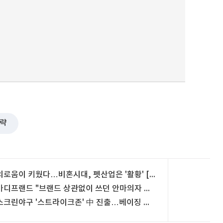
략
외로움이 키웠다…비혼시대, 펫산업은 '활황' [인구절벽, 판이 바뀐다]
바디프랜드 "브랜드 상관없이 쓰던 안마의자 새 제품으로"
스크린야구 '스트라이크존' 中 진출…베이징 쇼핑몰에 첫 설치