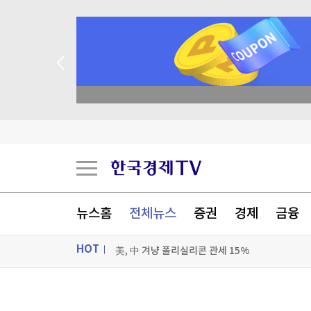
종목 무료 정밀 진단
뉴스홈
전체뉴스
증권
경제
금융
HOT
美, 中 겨냥 폴리실리콘 관세 15%
현대차·기아 '2026 레드 닷 어워드' 17개 수상
ON AIR
뉴스
[속보] 경찰, 9월 초부터 '가족사건 상피제' 전격 