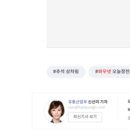
추석 상차림
와우넷
오늘장전
유통산업부
신선미 기자
ssm@hankyungtv.com
최신기사 보기