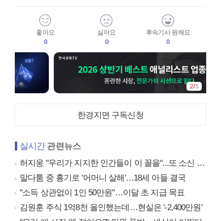
좋아요
싫어요
후속기사 원해요
0
0
0
2
/
5
한경지면 구독신청
실시간
관련뉴스
허지웅 "우리가 지지한 인간들이 이 꼴을"...또 소신 발언
말다툼 중 흉기로 '어머니 살해'…18세 아들 결국
"소득 상관없이 1인 50만원"…이달 초 지급 목표
김원훈 주식 1억8천 올인했는데…현실은 '-2,400만원'