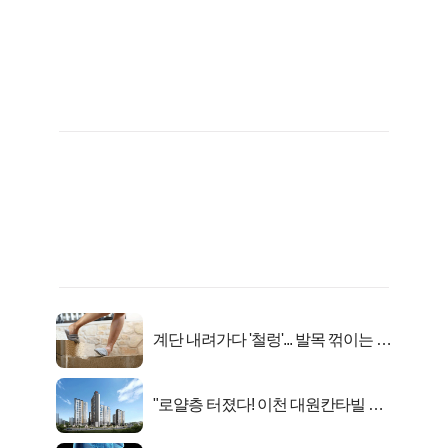
계단 내려가다 '철렁'... 발목 꺾이는 이
유
"로얄층 터졌다! 이천 대원칸타빌 잔
여세대 긴급 공개"