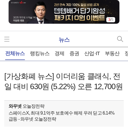
3
/
5
뉴스
홈
전체뉴스
랭킹뉴스
경제
증권
산업·IT
부동산
[가상화폐 뉴스] 이더리움 클래식, 전
일 대비 630원 (5.22%) 오른 12,700원
와우넷
오늘장전략
스페이스X, 최대 9.1억주 보호예수 해제 우려 딛고 6.14%
급등 - 와우넷 오늘장전략